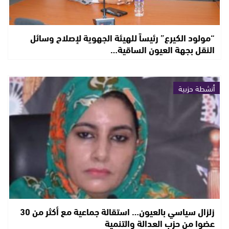
“مولود الكيرع” رئيساً للهيئة الجهوية لإصلاح وسائل
النقل بجهة العيون الساقية…
أنشطة حزبية
زلزال سياسي بالعيون… استقالة جماعية مع أكثر من 30
عضوا من حزب العدالة والتنمية