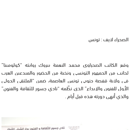
الصحراء لايف : تونس
وقع الكاتب الصحراوي محمد النعمة بيروك روايته “كولومينا”
لجانب من الجمهور التونسي ونخبة من الحضور والمبدعين العرب
في ولاية قفصة جنوبي تونس العاصمة، ضمن “الملتقى الدولي
الأول للفنون والإبداع” الذي نظّمه “نادي جسور للثقافة والفنون”
والذي أنهى دورته هذه قبل أيام .