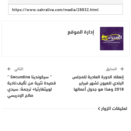
إدارة الموقع
السابق
التالي
إنعقاد الدورة العادية للمجلس
” سيكوندينا Secundina ”
البلدي للعيون لشهر فبراير
قصيدة نثرية من تأليف:نادية
2018 وهذا هو جدول أعمالها
لوبيثغارثيا+ ترجمة: سيدي
صالح الإدريسي
تعليقات الزوار