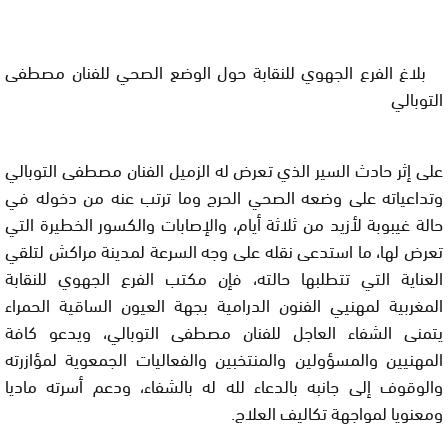
بلاغ الفرع الجهوي للنقابة حول الوضع الصحي للفنان مصطفى
التوبالي
على إثر حادث السير الذي تعرض له الزميل الفنان مصطفى التوبالي
وتداعياته على وضعه الصحي الحرج وما ترتب عنه من دخوله في
حالة غيبوبة لأزيد من ثلاثة أيام، والإصابات والكسور الخطيرة التي
تعرض لها، ما استدعى نقله على وجه السرعة لمدينة مراكش لتلقي
العناية التي تتطلبها حالته، فإن مكتب الفرع الجهوي للنقابة
المغربية لمهنيي الفنون الدرامية بجهة العيون الساقية الحمراء
يتمنى الشفاء العاجل للفنان مصطفى التوبالي، ويدعو كافة
المهنيين والمسؤولين والمنتخبين والفعاليات الجمعوية لمؤازرته
والوقوف إلى جانبه بالدعاء لله له بالشفاء، ودعم أسرته ماديا
ومعنويا لمواجهة تكاليف العلاج.