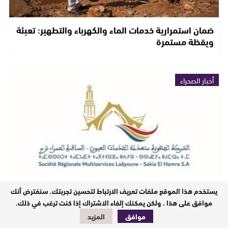
ضمان استمرارية خدمات الماء والكهرباء والتطهير: تعبئة
ويقظة مستمرة
أخبار الصحراء
يستخدم هذا الموقع ملفات تعريف الارتباط لتحسين تجربتك. سنفترض أنك
الشركة الجهوية متعددة الخدمات العيون الساقية
موافق على هذا ، ولكن يمكنك إلغاء الاشتراك إذا كنت ترغب في ذلك.
الحمراء.. دينامية متواصلة لتجويد الخدمات…
موافق
المزيد