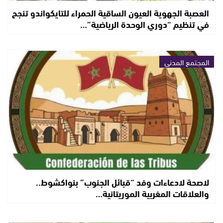
العصبة الجهوية العيون الساقية الحمراء للتايكواندو تنجح
في تنظيم “دوري الوحدة الرياضية”…
المجتمع المدني
لاصحة لادعاءات وفد “قبائل الجنوب” بنواكشوط..
والعلاقات المغربية الموريتانية…