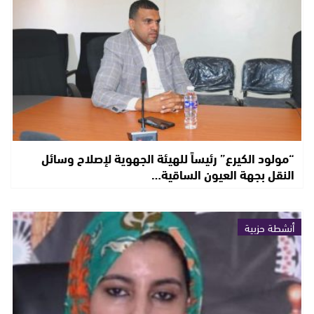
“مولود الكيرع” رئيساً للهيئة الجهوية لإصلاح وسائل
النقل بجهة العيون الساقية…
أنشطة حزبية