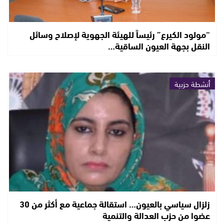
“مولود الكيرع” رئيساً للهيئة الجهوية لإصلاح وسائل
النقل بجهة العيون الساقية…
أنشطة حزبية
زلزال سياسي بالعيون… استقالة جماعية مع أكثر من 30
عضوا من حزب العدالة والتنمية