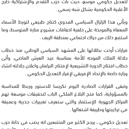
لتعديل حكومي موسع، حيث بات حزب التقدم والإشتراكية خارج
الأغلبية الحكومية بشكل شبه رسمي .
ويأتي هذا الزلزال السياسي المدوي كنتاج طبيعي لتورط الأسماء
المعفاة والموبخة على خلفية اخفاقات مشروع منارة المتوسط، وما
استتبع ذلك من حراك اجتماعي بمنطقة الريف .
قرارات أرخت بظلالها على المشهد السياسي الوطني منذ خطاب
جلالة الملك الموجه للأمة بمناسبة عيد العرش الماضي، وأتى
خطاب افتتاح الدورة التشريعية لإفتتاح البرلمان واعلان جلالته انشاء
وزارة خاصة بالإتحاد الإفريقي لإقرار التعديل الحكومي .
وتبقى القرارات الصادرة اليوم تكريسا للدستور وربطا للمحاسبة
بالمسؤولية، كما فتح البلاغ الملكي الباب لتحقيقات موسعة تهم
المراكز الجهوية للإستثمار والتي ستعرف تغييرات جذرية وعميقة
في تركيبتها وطريقة اشتغالها .
تعديل حكومي ، يرجح الكثير من المتتبعين انه يصب في خانة حزب