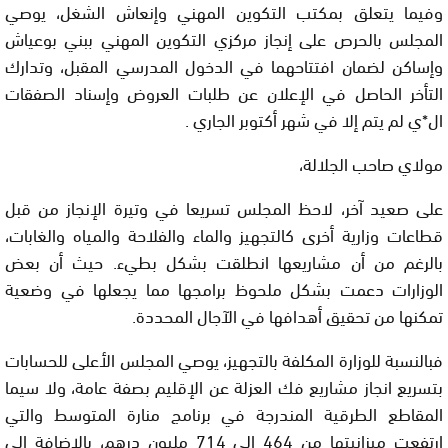
وفيما يتعلق بمكتب التكوين المهني وإنعاش الشغل، يوصي
المجلس بالحرص على إنجاز مركزي التكوين المهني ببني بوعياش
وإساكن لضمان افتتاحهما في الدخول المدرسي المقبل، وتدارك
التأخر الحاصل في الإعلان عن طلبات العروض وإسناد الصفقات
ال*ي لم يتم إلا في شهر أكتوبر الجاري .
مولاي صاحب الجلالة،
على صعيد آخر، لاحظ المجلس تسريعا في وتيرة الإنجاز من قبل
قطاعات وزارية أخرى كالتجهيز والماء والفلاحة والمياه والغابات،
بالرغم من أن مشاريعها انطلقت بشكل بطيء. حيث أن بعض
الوزارات دعمت بشكل ملحوظ برامجها مما يجعلها في وضعية
تمكنها من تحقيق أهدافها في الآجال المحددة.
فبالنسبة للوزارة المكلفة بالتجهيز، يوصي المجلس الأعلى للحسابات
بتسريع انجاز مشاريع فك العزلة عن الإقليم بصفة عامة، ولا سيما
المقاطع الطرقية المندرجة في برنامج منارة المتوسط والتي
ارتفعت ميزانيتها من 464 إلى 714 مليون درهم، بالإضافة إلى