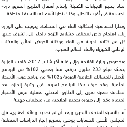
اتخاذ جميع الإجراءات الكفيلة بإتمام أشغال الطريق السريع تازة-
الحسيمة في أقرب الآجال، وذلك نظرا لأهميته بالنسبة للمنطقة.
ونظرا لحساسية إشكالية الماء في المنطقة، يتوجب على الوزارة
إيلاء اهتمام خاص لمختلف مشاريع التزود بالماء التي تشرف عليها
كل من كتابة الدولة في الماء ووكالة الحوض المائي والمكتب
الوطني للكهرباء والماء الصالح للشرب.
وبخصوص وزارة الفلاحة وإلى غاية آخر شتنبر 2017، قامت الوزارة
بتعبئة مبلغ 233 مليون درهم، مما يغطي 182% من البرنامج
الأصلي للمسالك الطرقية القروية و102% من برنامج غرس الأشجار
المثمرة. وقد عرف هذا البرنامج تسريعا في وتيرة إنجازه بعد
انطلاقة صعبة تعزى إلى الطابع الفصلي لعملية غرس الأشجار
المثمرة وكذا إلى ضرورة تجميع الفلاحين في منظمات مهنية.
أما بالنسبة للمتحف البحري وبعد أن تم تحديد وعائه العقاري، فإن
المجلس الأعلى للحسابات يوصي بتسريع إنجاز الدراسات المتعلقة
به لضمان إطلاق هذا الورش في أقرب الآجال.