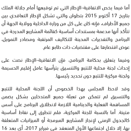
أما فيما يخص الاتفاقية-الإطار التي تم توقيعها أمام جلالة الملك
بتاريخ 17 أكتوبر 2015 بتطوان والتي تشكل الإطار التعاقدي بين
جميع الأطراف، فإنه كان على كل من وزارة الداخلية وولاية الجهة أن
تتأكد أنها مدعمة بمستندات أساسية كقائمة المشاريع المدرجة في
البرنامج والتقديرات المحينة للتكاليف المرتقبة ومصادر التمويل،
عوض اقتصارها على مقتضيات ذات طابع عام.
وفيما يتعلق بحكامة البرنامج، فإن الاتفاقية-الإطار نصت على
إحداث لجنة محلية للتتبع والتنسيق يترأسها عامل إقليم الحسيمة
ولجنة مركزية للتتبع دون تحديد رئيسها.
وقد لاحظ المجلس بهذا الخصوص أن اللجنة المحلية للتتبع
والتنسيق لم تتمكن من تعبئة جميع المتدخلين بشكل يضمن
المساهمة الفعلية والدينامية اللازمة لانطلاق البرنامج على أسس
متينة. أما بالنسبة للجنة المركزية، فلم تتطرق إلى نقاط أساسية
كالجدول الزمني لإنجاز المشاريع المبرمجة أو الميزانيات المتعلقة
بها، إلا خلال اجتماعها الأول المنعقد في فبراير 2017، أي بعد 16