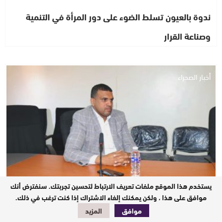
ندوة بالعيون تسلط الضوء على دور المرأة في التنمية
وصناعة القرار
أخبار الصحراء
يستخدم هذا الموقع ملفات تعريف الارتباط لتحسين تجربتك. سنفترض أنك
موافق على هذا ، ولكن يمكنك إلغاء الاشتراك إذا كنت ترغب في ذلك.
“مولود الكيرع” رئيساً للهيئة الجهوية لإصلاح وسائل النقل
موافق
المزيد