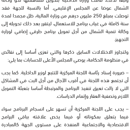
الشمال عوضا عن المجلس الإقليمي. أما بالنسبة للجهة فقد
توصلت بمبلغ 250 مليون درهم من وزارة المالية، ظل مجمدا لمدة
سنة كاملة في غياب برنامج للاستعمال، ليتقرر بعد ذلك تحويله إلى
وكالة تنمية الشمال من أجل تمويل برنامج طرقي إضافي لوزارة
التجهيز.
ولتجاوز الاختلالات السابق ذكرها والتي تعزى أساسا إلى نقائص
في منظومة الحكامة، يوصي المجلس الأعلى للحسابات بما يلي:
– ضرورة إسناد رئاسة اللجنة المركزية للتتبع لوزير الداخلية. كما يجب
أن تجتمع هذه اللجنة في أقرب الآجال من أجل البت في المشاكل
التي لا زالت تعيق تنفيذ البرنامج والمرتبطة أساسا بتعبئة التمويل
اللازم وتصفية العقار وإتمام الدراسات.
– يجب على اللجنة المركزية أن تسهر على انسجام البرنامج سواء
فيما يتعلق بمكوناته أو فيما يخص علاقته بباقي البرامج
الاقتصادية والاجتماعية المنفذة على مستوى الجهة كالمبادرة