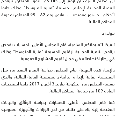
لي عظيم الشرف أن أرفع إلى جلالتكم التقرير المتعلق ببرنامج
التنمية المجالية لإقليم الحسيمة “منارة المتوسط” وذلك طبقا
لأحكام الدستور ومقتضيات القانون رقم 62 – 99 المتعلق بمدونة
المحاكم المالية.
مولاي،
تنفيذا لتعليماتكم السامية، قام المجلس الأعلى للحسابات بفحص
برنامج التنمية المجالية لإقليم الحسيمة “منارة المتوسط” وذلك
في إطار اختصاصاته في مجال تقييم المشاريع العمومية.
ولإنجاز هذه المهمة، قام المجلس بدراسة التقرير المعد من قبل
المفتشية العامة للإدارة الترابية والمفتشية العامة للمالية، والذي
تسلمه المجلس من الحكومة بتاريخ 3 أكتوبر 2017 طبقا لمقتضيات
المادة 109 من مدونة المحاكم المالية.
كما قام المجلس الأعلى للحسابات بدراسة الوثائق والبيانات
المقدمة إليه بناء على طلبه، من لدن الوزارات والأجهزة العمومية
المشاركة في هذا البرنامج. كما قام المجلس بالاستماع إلى عدد