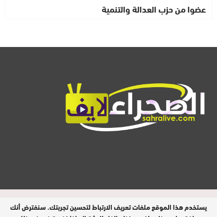
عضوا من حزب العدالة والتنمية
المدير المسؤول : ابيبك المحفوظ / جميع
يستخدم هذا الموقع ملفات تعريف الارتباط لتحسين تجربتك. سنفترض أنك
الحقوق محفوظة © 2026