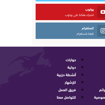
يوتوب
اشترك بقناتنا على يوتوب
انستغرام
تابعنا بانستغرام
حوارات
دولية
أنشطة حزبية
للإشهار
ائم
فريق العمل
صوصية
للتواصل معنا