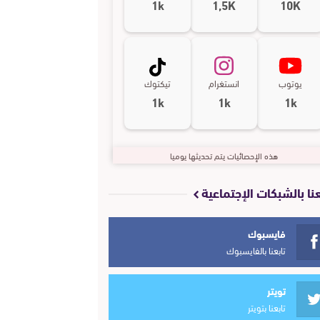
1k
1,5K
10K
يوتوب
انستغرام
تيكتوك
1k
1k
1k
هذه الإحصائيات يتم تحديثها يوميا
عنا بالشبكات الإجتماعية
فايسبوك
تابعنا بالفايسبوك
تويتر
تابعنا بتويتر