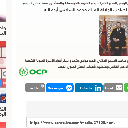
ولد
الم
Email
LinkedIn
Messenger
طباعة
النق
الركرا