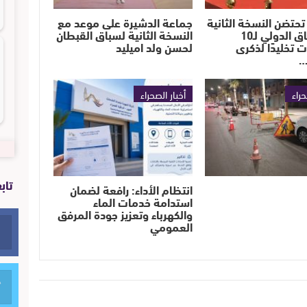
تحتضن النسخة الثانية
جماعة الدشيرة على موعد مع
من السباق الدولي لـ10
النسخة الثانية لسباق القبطان
ت تخليدًا لذكرى
لحسن ولد اميليد
…
حراء
أخبار الصحراء
تاب
انتظام الأداء: رافعة لضمان
استدامة خدمات الماء
والكهرباء وتعزيز جودة المرفق
العمومي