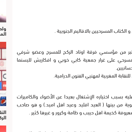
ولد
 الكتاب المسرحيين بالاقاليم الجنويية .
الم
 المسرح قبل 22 سنة ويعتبر من مؤسسي فرقة اوتاد الركح للمسرح وعضو شرفي
مسرحي على غرار جمعية كابي خوبي و افكاريش لليسنما
سانيين.
قابة المغربية لمهنيي الفنون الدرامية.
يه بسبب اختياره اﻹشتغال بعيدا عن اﻷضواء والكاميرات
ية من بينها ( العيد افليد وعيد اهل اميد.) و هو صاحب
روفة كخيمة اهل حيبب و ظامة وكرور و غيرها كثير .
النق
الركرا