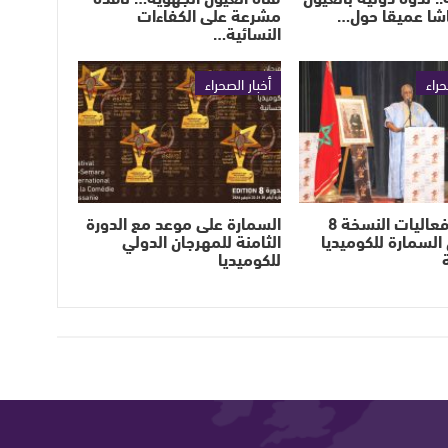
اشا عميقا حول…
مشرعة على الكفاءات
النسائية…
حراء
أخبار الصحراء
انطلاق فعاليات النسخة 8
السمارة على موعد مع الدورة
السمارة للكوميديا
الثامنة للمهرجان الدولي
للكوميديا