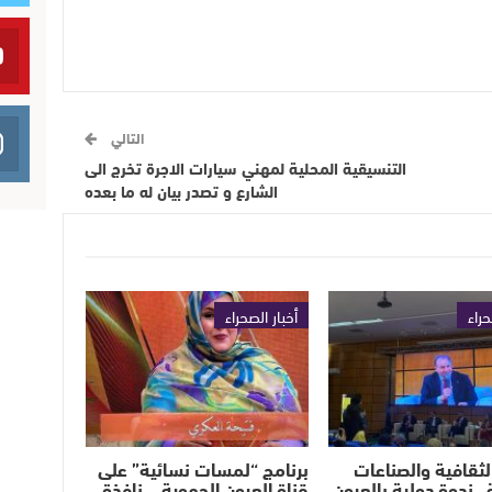
التالي
التنسيقية المحلية لمهني سيارات الاجرة تخرج الى
الشارع و تصدر بيان له ما بعده
حراء
أخبار الصحراء
الثقافية والصناعات
برنامج “لمسات نسائية” على
.. ندوة دولية بالعيون
قناة العيون الجهوية… نافذة