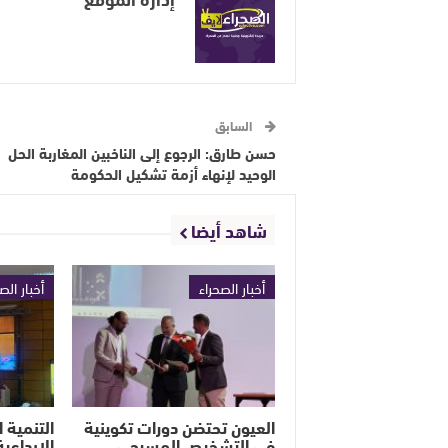
السابق
حسن طارق: الرجوع إلى الناخبين المغاربة الحل
الوحيد لإنهاء أزمة تشكيل الحكومة
شاهد أيضا
أخبار الصحراء
أخبار الص
العيون تحتضن دورات تكوينية
التنمية 
في التشخيص المسرحي
الإبداعية