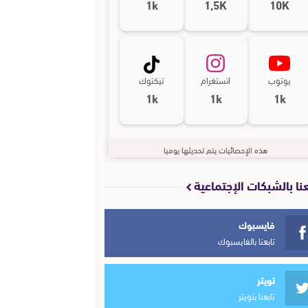
1k
1,5K
10K
يوتوب
انستغرام
تيكتوك
1k
1k
1k
هذه الإحصائيات يتم تحديثها يوميا
عنا بالشبكات الإجتماعية
فايسبوك
تابعنا بالفايسبوك
تويتر
تابعنا بتويتر