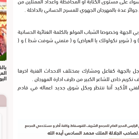
واء على مستوى الكتابة او المحافظة واعداد الممثلين من
جوائز عدة بالمهرجان الجهوي للمسرح الحساني بالداخلة .
 الجهة وخصوصا الشباب المولع بالكلمة الغنائية الحسانية
 ) و ( شوير نكولولك يا العراض) و ( متمني شوفت شط ) و (
بالف
رجل بالجهة كفاعل ومشارك بمختلف الاحداث الفنية اخرها
الع
البو
تكريم خاص للشاعر الكبير من طرف ادارة المهرجان .
لفني اﻷكيد آننا ننتظر وبكل شوق جديد اعماله في قادم