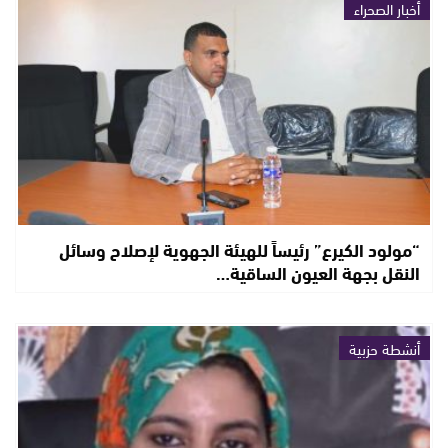
أخبار الصحراء
“مولود الكيرع” رئيساً للهيئة الجهوية لإصلاح وسائل
النقل بجهة العيون الساقية…
أنشطة حزبية