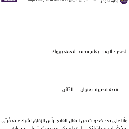
إدارة الموقع
الصحراء لايف : بقلم محمد النعمة بيروك
قصة قصيرة بعنوان : الدّائن
.
.
.
وأنا
على
بعد
خطوات
من
البقال
القابع
برأس
الزقاق
لشراء
علبة
مُربّى
لمحْتُ
المدعو
أسْلَيْكي
الذي
لم
يكن
يبدو
سكرانَ
على
غير
عاته
..