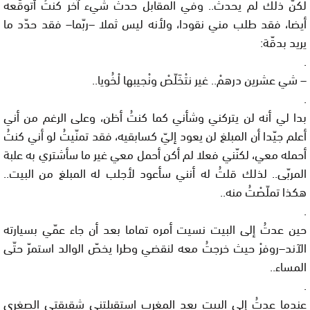
لكنّ
ذلك
لم
يحدث
..
وفي
المقابل
حدث
شيء
آخر
كنتُ
أتوقّعه
أيضا،
فقد
طلب
مني
نقودا،
ولأنه
ليس
ثملا
–
ربّما
–
فقد
حدّد
ما
يريد
بدقّة
:
.
–
شي
عشرين
درهمْ
..
غير
نتْخَلّصْ
ونْجيبها
لْخُويا
..
.
بدا
لي
أنه
لن
يتركني
وشأني
كما
كنتُ
أظن،
وعلى
الرغم
من
أني
أعلم
جيّدا
أن
المبلغ
لن
يعود
إليّ
كسابقيه،
فقد
تمنّيتُ
لو
أني
كنتُ
أحمله
معي،
لكنّني
فعلا
لم
أكن
أحمل
معي
غير
ما
سأشتري
به
علبة
المربّى
..
لذلك
قلتُ
له
أنني
سأعود
لأجلب
له
المبلغ
من
البيت
..
هكذا
تملّصْتُ
منه
..
.
حين
عدتُ
إلى
البيت
نسيت
أمره
تماما
بعد
أن
جاء
عمّي
بسيارته
الآند
–
روفرْ
حيث
خرجتُ
معه
لنقضي
وطرا
يخصّ
الوالد
استمرّ
حتّى
المساء
..
.
عندما
عدتُ
إلى
البيت
بعد
المغرب
استقبلتني
شقيقتي
الصغرى