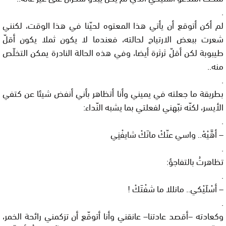
.
لم
أكن
أتوقع
أن
يأتي
هذا
المعتوه
لحيّنا
في
هذا
الوقت،
لكنني
شعرت
ببعض
الارتياح
لحالته،
فعندما
لا
يكون
ثملا
يكون
أقلّ
طيبوبة
لكن
أقلّ
ثرثرة
أيضا،
وفي
هذه
الحالة
النادرة
يمكن
التخلّص
منه
..
.
بطريقة
ما
جعلته
في
يميني
وأنا
أتظاهر
بأني
أنفض
شيئا
عن
كتفي
الأيسر،
لكنّه
نبّهني
لفعلتي
بما
يشبه
النّداء
:
.
–
أهَّيْهْ
..
واسي
عنّكْ
مانَكْ
شايفْنِي
.
تظاهرتُ
بالتفاجؤ
:
.
–
أسْلَيْكي
..
مانللا
ما
شفْتَكْ
!
.
وكعادته
–
أقصد
عادتنا
–
عانقني
وأنا
أتوقّع
أن
تزكمني
رائحة
الخمر،