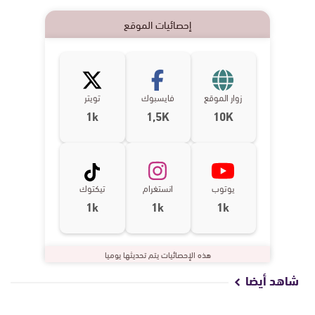
إحصائيات الموقع
زوار الموقع
فايسبوك
تويتر
1k
1,5K
10K
يوتوب
انستغرام
تيكتوك
1k
1k
1k
هذه الإحصائيات يتم تحديثها يوميا
شاهد أيضا