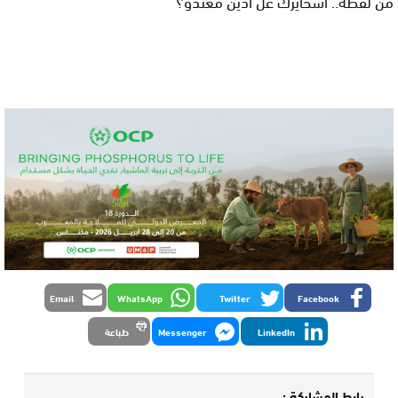
مَنْ
لْفَظّةْ
..
أشْحايْزَكْ
عْلَ
ادّيّنْ
مْعَنْدو؟
Email
WhatsApp
Twitter
Facebook
LinkedIn
Messenger
طباعة
رابط المشاركة :