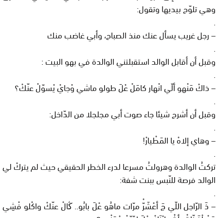
وهي
تلوّح
بيديها
وتقول
:
.
–
رجل
غريب
يسأل
عنك
منذ
الصباح،
وأبي
غاضب
منك
.
وقبل
أن
أقابل
الوالد
استقبلتني
الوالدة
في
بهو
البيت
:
.
–
ذاكْ
مَنْهو
ألّي
انْهار
كامَلْ
عْلَ
طولو
ماشي
وْجايْ
يْسوّلْ
عنّكْ؟
.
وقبل
أن
أشرح
شيئا
جاء
صوت
أبي
مجلجلا
من
الدّاخل
:
.
–
وهاي
إلاهْ
يا
المَطْيارْ
!
.
تركتُ
الوالدة
وهرولتُ
مسرعا
لدرء
الخطر
الحقيقي
حيث
لم
يتركْ
لي
الوالد
فرصة
للنّبس
ببنت
شفة
:
.
–
ذَ
الرّاجل
اللّي
جَ
أعْشَرّْ
مرّات
ماهُو
عْلَ
بابُو
..
ڭالْ
عنّكْ
واكْلو
فْشِي