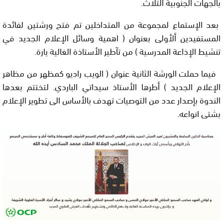
بالجهات الجنوبية الثلاث.
بعد اﻹستماع لمجموعة من المتداخلين تم فتح ورشتين لفائدة
المستفيدين أﻷولى بعنوان ( اهمية وسائل اﻹعلام الجديد في
تنشيط اﻹذاعة المدرسية ) من تآطير اﻷستاذة الغالية يارة.
فيما حملت الورشة الثانية عنوان ( الويب راديو كمظهر من مظاهر
اﻹعلام الجديد ) أطرها اﻷستاذ سيداتي الباردي. لتختتم بعدها
الندوة بإصدار عدد من التوصيات تهدف باﻷساس الى تطوير اﻹعلام
بشتى انواعه.