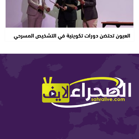
العيون تحتضن دورات تكوينية في التشخيص المسرحي