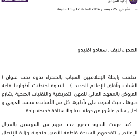
إدارة الموقع
نشر في
25 ديسمبر 2016 الساعة 12 و 13 دقيقة
الصحراء لايف : سعادو افنيدو
نظمت رابطة اﻹعلاميين الشباب بالصحراء ندوة تحت عنوان (
الشباب وآفاق اﻹعلام الجديد ) . الندوة احتظنت آطوارها قاعة
العروض بالمعهد العالي للمهن التمريضية والتقنيات الصحية بشارع
حبوها ، حيث اشرف على تآطيرها كل من اﻷساتذة محمد العوني و
اعلي سالم عاشور من دولة ليبيا والاستاذة خديجة برادة.
. كما عرفت الندوة حضور عدد مهم من المهتمين بالمجال
اﻹعلامي تتقدمهم السيدة فاطمة اﻷمين مندوبة وزارة اﻹتصال