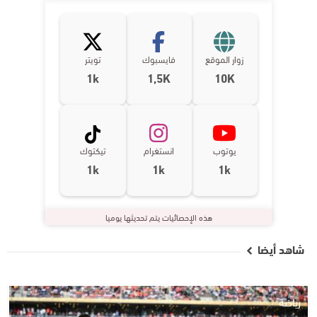
زوار الموقع
فايسبوك
تويتر
1k
1,5K
10K
يوتوب
انستغرام
تيكتوك
1k
1k
1k
هذه الإحصائيات يتم تحديثها يوميا
شاهد أيضا
رياضة