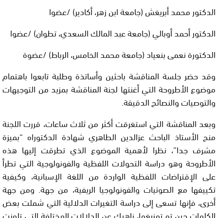
الدكتور محمد أبريغش (جامعة ابن زهر، أكادير) /عضوا
الدكتور أحمد أوبالي (جامعة عبد المالك السعدي، تطوان) /عضوا
الدكتورة نعمى بنعياد (جامعة محمد الخامس، الرباط) /عضوة
وقد حضر جلسة المناقشة باحثين وأساتذة وطلبة تابعوا باهتمام
موضوع الأطروحة التي أغنتها لجنة المناقشة بمزيد من التوجيهات
والتوصيات والنصائح الدقيقة.
وبعد المناقشة التي استغرقت أكثر من ثلاث ساعات، قررت اللجنة
منح الأستاذ الباحث عزالدين الطاهري شهادة الدكتوراه “بميزة
مشرف جدا”، نظرا لأهمية الموضوع الذي تطرقت إليها هذه
الأطروحة وهو دراسة التحولات اللفظية والفونولوجية التي تطرأ
على الإقتراضات اللفظية الواردة من اللغة الإسبانية، وكيفية
تكييفها مع الصوتيات والفونولوجيا الريفية، من جهة. ومن جهة
أخرى، فإنها تسعى إلى دراسة التغيرات الدلالية التي شملت بعض
الكلمات حين تم تمزيغها، ناهيك عن الدلالات المختلفة التي تلونت