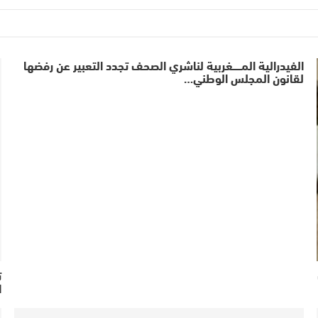
الفيدرالية المــــــغربية لناشري الصحف تجدد التعبير عن رفضها
لقانون المجلس الوطني…
ت
ا