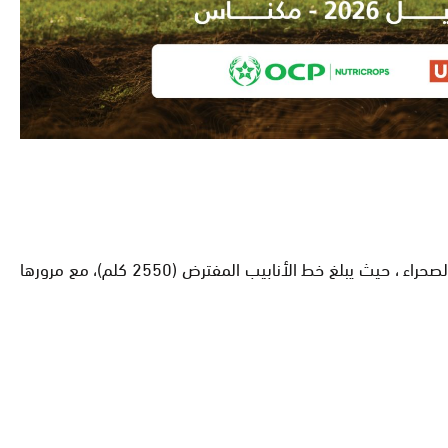
1- طول الطريق الرابط بين نيجيريا والمغرب فى حالة مروره بأقرب الطرق الرابط بين نيجيريا والمناطق الخاضعة للسيطرة المغربية من الصحراء ، حيث يبلغ خط الأنابيب المفترض (2550 كلم)، مع مرورها