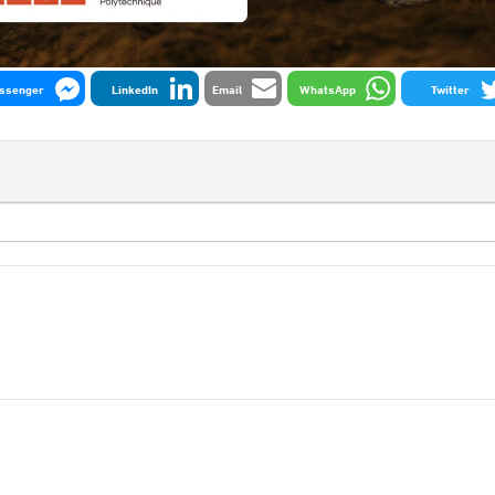
ssenger
LinkedIn
Email
WhatsApp
Twitter