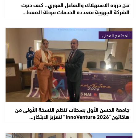
بين ذروة الاستهلاك والتفاعل الفوري.. كيف دبرت
الشركة الجهوية متعددة الخدمات مرحلة الضغط…
المجتمع المدني
جامعة الحسن الأول بسطات تنظم النسخة الأولى من
هاكاثون“InnoVenture 2026” لتعزيز الابتكار…