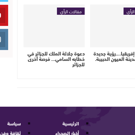
لرأي
مقالات الرأي
إفريقيا….رؤية جديدة
دعوة جلالة الملك للجزائر في
ينة العيون الحبيبة.
خطابه السامي… فرصة أخرى
للجزائر
الرئيسية
سياسة
أخبار الصحراء
ثقافة وفن