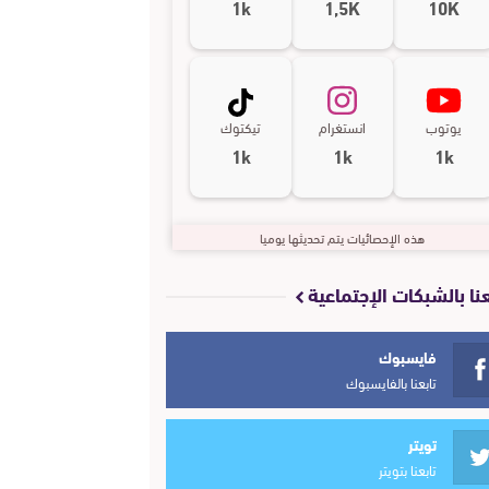
1k
1,5K
10K
يوتوب
انستغرام
تيكتوك
1k
1k
1k
هذه الإحصائيات يتم تحديثها يوميا
عنا بالشبكات الإجتماعية
فايسبوك
تابعنا بالفايسبوك
تويتر
تابعنا بتويتر