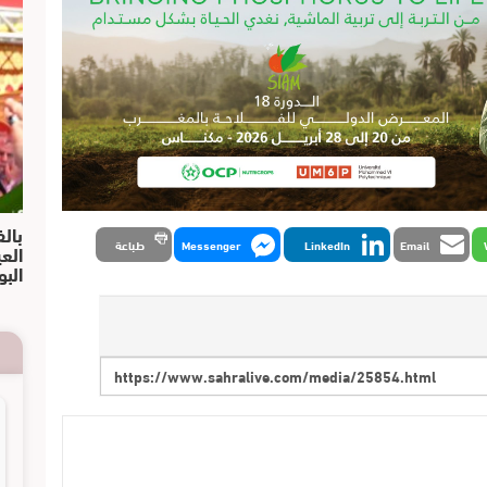
بالف
Email
LinkedIn
Messenger
طباعة
الع
البو