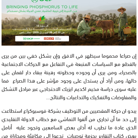
إن صراعا محموما سيظهر في الافق وإن بشكل خفي بين من يرى
بالقطع مع السياسات المتبعة في التفاعل مع الحركات الاجتماعية
بالصحراء، ومن يرى أن وجوده وحظوته رهينة ببقاء دار لقمان على
حالها، ومن أراد أن يستدل على وجود مؤشر على هذا الصراع فما
عليه سوى دراسة مخيم اكديم ايزيك الاحتجاجي عبر مراحل التشكل
والمفاوضات والتفكيك والتداعيات والنتائج…
يبدو ان حركة المقصيين من التوظيف بشركة فوسبوكراع استطاعت
إلى حد ما أن تجاري من ألفوا التماشي مع خطاب الدولة التقليدي
الذي عادة ما تطرب له أذان بعض السامعين وتجود عليه أنامل
بعض كتاب التقارير بحزمة توصيات تدعوا إلى مكافئة ومجازاة من