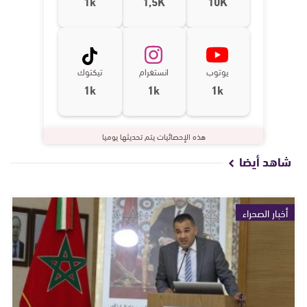
1k
1,5K
10K
يوتوب
انستغرام
تيكتوك
1k
1k
1k
هذه الإحصائيات يتم تحديثها يوميا
شاهد أيضا
أخبار الصحراء