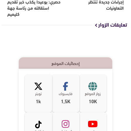
إجراءات جديدة تنتظر
حصري: بوعيدا يكذب خبر تقديم
التعاونيات
استقالته من رئاسة جهة
كليميم‎
تعليقات الزوار
إحصائيات الموقع
زوار الموقع
فايسبوك
تويتر
1k
1,5K
10K
يوتوب
انستغرام
تيكتوك