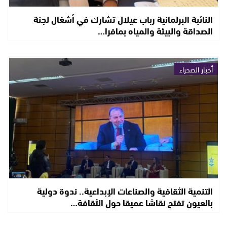
النائبة البرلمانية رباب عيلال تشارك في أشغال لجنة
الصداقة والبيئة والمياه بمافرا…
أخبار الصحراء
التنمية الثقافية والصناعات الإبداعية.. ندوة دولية
بالعيون تفتح نقاشا عميقا حول الثقافة…