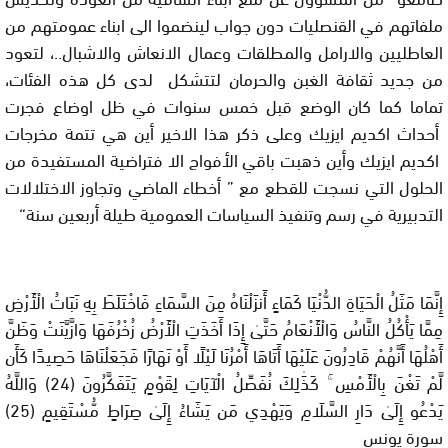
ملفاتهم في القنصليات دون جواب لينضموا الى ابناء عمومتهم من
العاطليين والارامل والمطلقات وعمال الانعاش والاشبال..، لتعود
من جديد ثقافة الغبن والحرمان لتتشكل لدى كل هذه الفئات،
تماما كما كان الوضع قبل خمس سنوات في ظل اوضاع فجرت
أحداث اكديم ايزيك وعلى ذكر هذا الاخير أين هي تتمة مخرجات
اكديم ايزيك وأين ذهبت باقي الأفواج الا فتراضية المستفيدة من
الحلول التي نسجت للقطع مع ” أخطاء الماضي وتجاوز الاختلالات
التدبيرية في رسم وتنفيذ السياسات العمومية طيلة أربعين سنة
“
إِنَّمَا مَثَلُ الْحَيَاةِ الدُّنْيَا كَمَاءٍ أَنزَلْنَاهُ مِنَ السَّمَاءِ فَاخْتَلَطَ بِهِ نَبَاتُ الْأَرْضِ
مِمَّا يَأْكُلُ النَّاسُ وَالْأَنْعَامُ حَتَّىٰ إِذَا أَخَذَتِ الْأَرْضُ زُخْرُفَهَا وَازَّيَّنَتْ وَظَنَّ
أَهْلُهَا أَنَّهُمْ قَادِرُونَ عَلَيْهَا أَتَاهَا أَمْرُنَا لَيْلًا أَوْ نَهَارًا فَجَعَلْنَاهَا حَصِيدًا كَأَن
لَّمْ تَغْنَ بِالْأَمْسِ ۚ كَذَٰلِكَ نُفَصِّلُ الْآيَاتِ لِقَوْمٍ يَتَفَكَّرُونَ (24
)
وَاللَّهُ
يَدْعُو إِلَىٰ دَارِ السَّلَامِ وَيَهْدِي مَن يَشَاءُ إِلَىٰ صِرَاطٍ مُّسْتَقِيمٍ
(
25
)
سورة
يونس