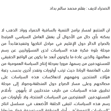
الصحراء لايف : بقلم محمد سالم بداد
ان المتتبع لمسار برامج التنمية بالساقية الحمراء وواد الذهب لا
يمكنه بأي حال من الأحوال أن يغفل العامل السياسي المرتبط
بالصراع الدائر حول الإقليم في مراحل انتاجها وتنفيذها،بدأ من
مرحلة بلوة فكرة هذه السياسات لدى المسؤوليين عن رسم
معالمها، والذين عادة ما يكونون أبعد ما يكون عن الواقع الحقيقي
للمستهدفين من رسمها، مرورا بمرحلة إنتاج السياسة العمومية من
قلب العاصمة الرباط حيث ترتب أولويات وتقدر أخرى بحسب رغبة
هؤلاء المنتجين وفهمهم لانعاكسات هذه السياسات على
مصالحهم وعلى مسار الصراع حول المنطقة،وصولا إلى مرحلة
تطبيق هذه السياسات من طرف متدخليين لا يأبهون
بأحلام
المستهدفين المفترضين من السياسات المنتجة، ولا بأولويات من
رسم هذه السياسات، لتبقى الحلقة الأضعف في مسلسل انتاج
“السياسات التنموية”هي أبناء المنطقة المستهدفة قولا وشعارا