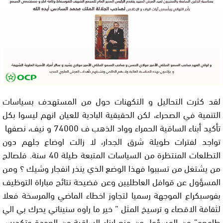
لقد كثرت التحاليل و التكهنات حول من المستهدف بسياسات
التنمية في الصحراء، لكن الحقيقية البادية للعيان انهم ليسوا بكل
تأكيد أبناء الساقية الحمراء وواد الذهب ف 74000 و نيف، نصفها
تواجد لفترات طويلة شرق الجدار، لا زالت اوضاع جلهم دون
التطلعات المنتظرة من السياسات المتبعة طيلة 40 سنة. فلصالح
من يشتغل من تسببوا فهذا الوضع الذي ينذر انفجار وشيك ؟ ومن
المسؤول عن قوافل العاطليين وعن فضيحة نتائج مباراة التوظيف
بفوسبكراع الموجهة رسميا لتجاوز اخطاء الماضي والمرسخة فعلا
لثقافة الاقصاء و ترسيخ المثل ” خير ما راوه سنيناتي يحرك بي الي
طامعو” من المسؤول عن منع ابناء الساقية من العودة وتكديس