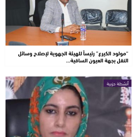
“مولود الكيرع” رئيساً للهيئة الجهوية لإصلاح وسائل
النقل بجهة العيون الساقية…
أنشطة حزبية