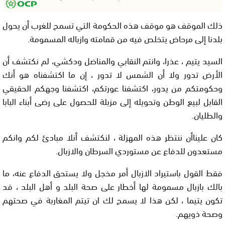
ذلك الموقف هو موقف هذه الحكومة التي تسمح للغرب أن يحول
بلدنا إلى مرحاض يتخلص فيه من قمامته وازباله المسمومة.
السيد يتيم ، عذرا، وانتم النقابي والمناضل ودكشي، لم نكتشف أن
الأرض تدور ولا أن الشمس لا تدور ، إن ما اكتشفناه هو أنك
وحكومتكم من يدور، اكتشفنا عورتكم، اكتشفنا وجهكم الحقيقي
القابل لبيع الوطن وتحويله إلى مزبلة للحصول على رضى أبناء البابا
والطليان.
كان عليناأن ننتظر هذه المهزلة ، لنكتشف أنلا مبادئ لكم وانكم
مستعدون للدفاع عن مستوردي السرطان والازبال.
فقط القول باستيراد الازبال أمر مخجل ولا يستحق الدفاع عنه، ما
بالك بازبال مسمومة لها أخطار على صحة البلد و أهل البلد ، قد
تكون يتيما ، لكن هذا لا يسمح لك ان تيتم المغاربة في صحتهم
وصحة ذويهم.