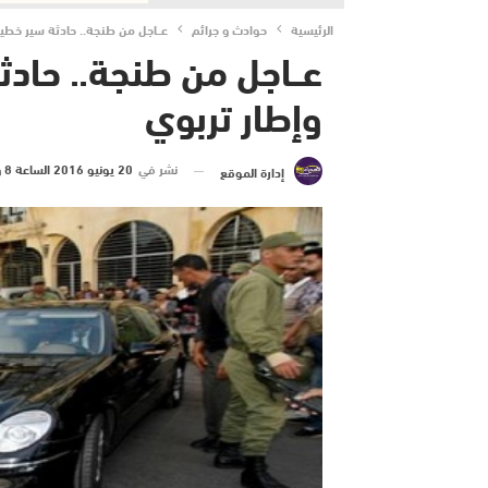
الرئيسية
حوادث و جرائم
عــاجل من طنجة.. حادثة سير خطيرة
عــاجل من طنجة.. حادث
وإطار تربوي
نشر في
20 يونيو 2016 الساعة 8 و 46 دقيقة
إدارة الموقع