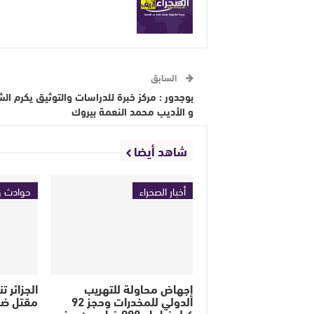
السابق
بوجدور : مركز خبرة للدراسات والتوثيق يكرم الش
و الأديب محمد النعمة بيروك
شاهد أيضا
أخبار الصحراء
حوادث و
إجهاض محاولة للتهريب
الجزائر 
الدولي للمخدرات وحجز 92
مقتل ضب
كيلوغراما و900 غرام من مخدر