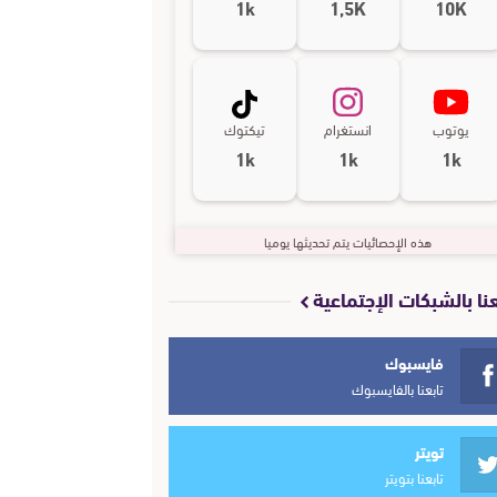
1k
1,5K
10K
يوتوب
انستغرام
تيكتوك
1k
1k
1k
هذه الإحصائيات يتم تحديثها يوميا
عنا بالشبكات الإجتماعية
فايسبوك
تابعنا بالفايسبوك
تويتر
تابعنا بتويتر