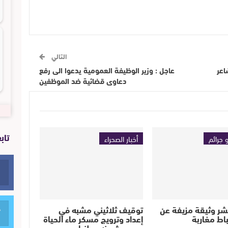
التالي
اعر
عاجل : وزير الوظيفة العمومية يدعوا الى رفع
دعاوى قضائية ضد الموظفين
تاب
 جرائم
أخبار الصحراء
تنشر وثيقة مزيفة عن
توقيف ثلاثيني مشبه في
اط مغاربة
إعداد وترويج مسكر ماء الحياة
ومبحوث عنه وطنيا