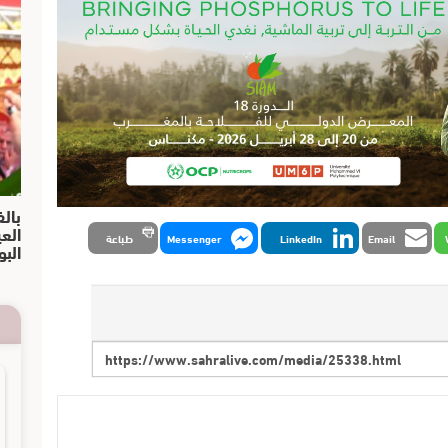
بالف
الع
Email
LinkedIn
Messenger
طباعة
البو