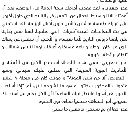
عذرا صغيرتي، لقد فقدت أحرفك سمة الدقة في الوصف، بعد أن
أعمتك الأنا و سياط العمال عن التمعن في التاريخ الذي حاول آخرون
على غرارك طمسه فاشلين خائبين جارين أذيال الهزيمة، لقد استمتي
في بث المغالطات كقصة”شرتات” التي نعلمها، لسنا ممن بحاجة
لمن يلقننا دروس التاريخ لأننا نعيشه، و الأصح، أن تلتفتي عن يمناك
لتري من خان الوطن و باعه مسبقا و أغرقك ثوما لتنبس شفتاك و
تنطق برائحته الكريهة.
عذرا صغيرتي، ففي هذه اللحظة أستحضر الكثير من الأمثلة و
الأحاديث النبوية الشريفة التي تنطبق عليك سيدتي ومنها
“التبعريص ألا من شين الموتة” و موتك كان في مرحلة 4 شتنبر،
و”جواب المحكور سكاتو” و هو ما نشهده الآن، ثم “إذا أسندت
الأمور لغير أهلها فانتظر قيام الساعة” لأن الكل يعلم من أسند لك
صغيرتي أمر السفاهة متخفيا بعباءة نون النسوة.
عذرا حقا إن لم تستحي فافعلي ما شئتي