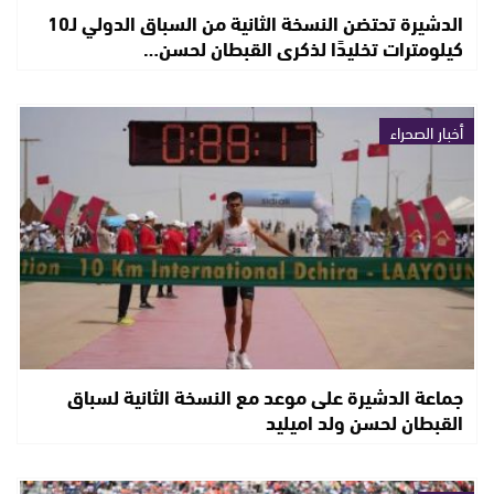
الدشيرة تحتضن النسخة الثانية من السباق الدولي لـ10
كيلومترات تخليدًا لذكرى القبطان لحسن…
أخبار الصحراء
جماعة الدشيرة على موعد مع النسخة الثانية لسباق
القبطان لحسن ولد اميليد