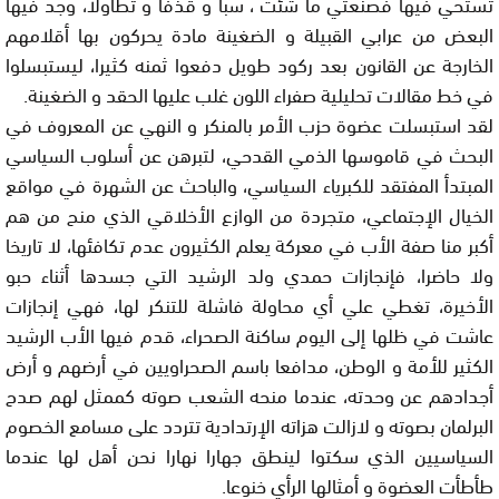
تستحي فيها فصنعتي ما شئت ، سبا و قذفا و تطاولا، وجد فيها
البعض من عرابي القبيلة و الضغينة مادة يحركون بها أقلامهم
الخارجة عن القانون بعد ركود طويل دفعوا ثمنه كثيرا، ليستبسلوا
في خط مقالات تحليلية صفراء اللون غلب عليها الحقد و الضغينة.
لقد استبسلت عضوة حزب الأمر بالمنكر و النهي عن المعروف في
البحث في قاموسها الذمي القدحي، لتبرهن عن أسلوب السياسي
المبتدأ المفتقد للكبرياء السياسي، والباحث عن الشهرة في مواقع
الخيال الإجتماعي، متجردة من الوازع الأخلاقي الذي منح من هم
أكبر منا صفة الأب في معركة يعلم الكثيرون عدم تكافئها، لا تاريخا
ولا حاضرا، فإنجازات حمدي ولد الرشيد التي جسدها أثناء حبو
الأخيرة، تغطي علي أي محاولة فاشلة للتنكر لها، فهي إنجازات
عاشت في ظلها إلى اليوم ساكنة الصحراء، قدم فيها الأب الرشيد
الكثير للأمة و الوطن، مدافعا باسم الصحراويين في أرضهم و أرض
أجدادهم عن وحدته، عندما منحه الشعب صوته كممثل لهم صدح
البرلمان بصوته و لازالت هزاته الإرتدادية تتردد على مسامع الخصوم
السياسيين الذي سكتوا لينطق جهارا نهارا نحن أهل لها عندما
طأطأت العضوة و أمثالها الرأي خنوعا.