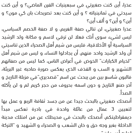
عذرا، أين كنت صغيرتي في سبعينيات القرن الماضي؟ و أين كنت
سيدتي في ثمانينياته ؟ و أين كنت بعد تصريحات بان كي مون؟ و
أين؟ و أين؟ و ألف أين؟
عذرا صغيرتي، لن تنالي صفة الغريم، و لا صفة الخصم السياسي،
ليس لشيء سوى أنك فعلا لن ترقي لاسم و مكانة ولد الرشيد
السياسية أو الأخلاقية، فليس من شيم أهل الصحراء الذين تناسيتي
أن ولد الرشيد واحد منهم، أن يجادلوا النساء، و ليس من شيم أهل
“لخيام الكبارات” الخوض في أعراض الناس، كما ليس من صفاتهم
التشهير و السب و القذف الذي يعكس صورة صاحبه غير البريئة،
فالبون شاسع بين من يبحث عن اسم “قصديري”في مزبلة التاريخ و
آخر صنع التاريخ و دون اسمه بحروف من حجر كريم لم و لن يأكله
الصدأ.
أنصحك صغيرتي بالبحث جيدا عن من جسد ثقافة الريع و عمل بها
لتعيين 3 عمال من عائلة واحدة في بادرة تعكس مبدأ
ديمقراطيتكم، أنصحك بالبحث في محيطك عن من امتلك مدينة
الداخلة بغير وجه حق و خان الشعب و الصحراء و الشهيد و “التركة
لعليه أوسمات”.