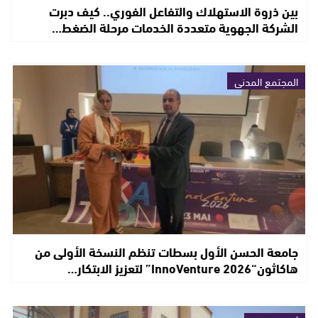
بين ذروة الاستهلاك والتفاعل الفوري.. كيف دبرت
الشركة الجهوية متعددة الخدمات مرحلة الضغط…
المجتمع المدني
جامعة الحسن الأول بسطات تنظم النسخة الأولى من
هاكاثون“InnoVenture 2026” لتعزيز الابتكار…