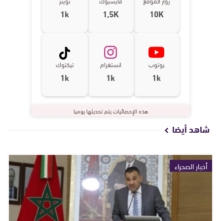
زوار الموقع
فايسبوك
تويتر
1k
1,5K
10K
يوتوب
انستغرام
تيكتوك
1k
1k
1k
هذه الإحصائيات يتم تحديثها يوميا
شاهد أيضا
أخبار الصحراء