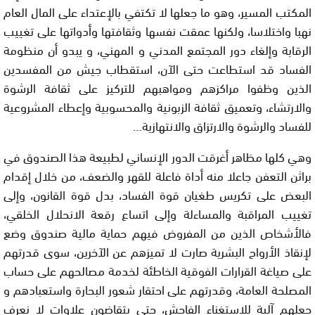
المكتب المسير، وهو ما جعلها لا تكتفي بالإعتداء على المال العام
نهبا واختلاسا، ولكنها عمقت نفسها وثقافتها وأدواتها على تغييب
الرقابة وإلغاء دور المجتمع المدني و المهني، و يبدو أن منظومة
الفساد قد استطاعت حتى الآن، استقطاب جيش من المفسدين
الذين وظفوا مراكزهم ومواهبهم للتركيز على ثقافة الرشوة
والارتشاء، وتعميق ثقافة الزبونية والمحسوبية وإعطاء المشروعية
للفساد والرشوة والارتزاق والانتهازية…
وهي كلها مظاهر أغرقت الدور الإنساني لطبيعة هذا الصندوق في
براثن التعفن جاعلا منه أداة فاعلة للقهر والضعف، من خلال إقدام
البعض على تكريس طغيان قوة الفساد، بدل قوة القانون، وإلى
تغييب المراقبة والمساءلة وإلى اتساع رقعة الانحلال الخلقي،
فالأشخاص الذين من المفروض فيهم حماية مالية صندوق وضع
لإنقاذ الأرواح البشرية صارت لا تميزهم عن الآخرين، سوى قدرتهم
على صياغة القرارات الفوقية الخاطئة لخدمة مصالحهم على حساب
المصلحة العامة، وقدرتهم على احتقار شعور البحارة واستعبادهم و
جعلهم آلية للاستغناء الفاحش، حتى يتقاضون علاوات لا نعرف