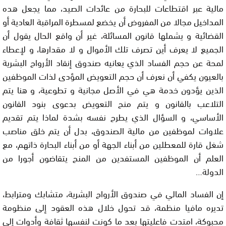
مالية عبر اقتطاعات للبحارة من عائدات الصيد، مما يجعل هده
المداخيل مجالا من المفروض أن يخضع لمسطرة المراقبة العادية أو
القضائية و يشملها قانون المسائلة، غير أن واقع الحال يقول أن
الجميع لا يعرف أين تصرف تلك الأموال و لا مقدارها، و لإعطاء
لمحة عن حجم الفساد الذي يعانيه صندوق إنقاد الأرواح البشرية
بالعيون يكفي أن نعرف أن حجم التعويض المؤدى لذات الموظفين
الذين يؤدون خدمة هي في الأصل مجانية و تطوعية، و هنا يتم
التلاعب بالقانون و يتم منح التعويض بدعوى بنود القانون
الأساسي، و السؤال الذي يطرح نفسه بشدة لماذا يتم تقديم
علاوات لموظفين من مالية الصندوق، بدل أن يتم خلق مناصب
شغل قارة للمعطلين من أبناء الجهة أو من أبناء البحارة ذاتهم، مع
العلم أن الموظفين المستفدين من المنح يتقاضون أجورا من
الدولة…
إن الفساد المالي في صندوق الأرواح البشرية، متشابك ومترابط،
تديره مافيا منظمة، قد تحول خلال هذه العقود إلى منظومة
محبوكة، امتدت فاعليتها بعد ما كونت لنفسها ثقافة وأدوات إلى