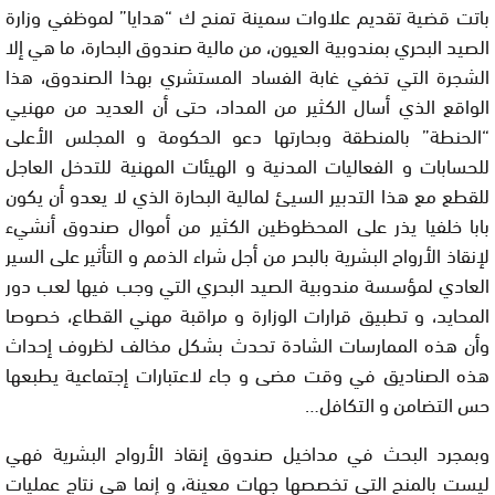
باتت قضية تقديم علاوات سمينة تمنح ك “هدايا” لموظفي وزارة
الصيد البحري بمندوبية العيون، من مالية صندوق البحارة، ما هي إلا
الشجرة التي تخفي غابة الفساد المستشري بهذا الصندوق، هذا
الواقع الذي أسال الكثير من المداد، حتى أن العديد من مهنيي
“الحنطة” بالمنطقة وبحارتها دعو الحكومة و المجلس الأعلى
للحسابات و الفعاليات المدنية و الهيئات المهنية للتدخل العاجل
للقطع مع هذا التدبير السيئ لمالية البحارة الذي لا يعدو أن يكون
بابا خلفيا يذر على المحظوظين الكثير من أموال صندوق أنشيء
لإنقاذ الأرواح البشرية بالبحر من أجل شراء الذمم و التأثير على السير
العادي لمؤسسة مندوبية الصيد البحري التي وجب فيها لعب دور
المحايد، و تطبيق قرارات الوزارة و مراقبة مهني القطاع، خصوصا
وأن هذه الممارسات الشادة تحدث بشكل مخالف لظروف إحداث
هذه الصناديق في وقت مضى و جاء لاعتبارات إجتماعية يطبعها
حس التضامن و التكافل…
وبمجرد البحث في مداخيل صندوق إنقاذ الأرواح البشرية فهي
ليست بالمنح التي تخصصها جهات معينة، و إنما هي نتاج عمليات