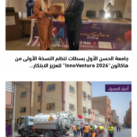
جامعة الحسن الأول بسطات تنظم النسخة الأولى من
هاكاثون“InnoVenture 2026” لتعزيز الابتكار…
أخبار الصحراء