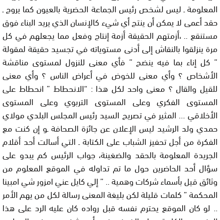
المعلومة ـ ليس لشخص رئيس الجماعة الحضرية بالعيون كما يروج ـ
حقد أعمى لا يمكن أن ينتج أي شيء كالإنسان الذي يريد البناء فوق
مستنقع .. ،أزمتهم الحقيقة أزمة إنتاج وفعل مما يجعلهم في كل
مرة ينزلقوا بالنقاش إلى أدنى مستوياته في تجسيد حقيقة لمقولة
” كل إناء بما فيه ينضح ” فأي معنى للنزول لمستوى مناقشة
الأشخاص ؟ وأي معنى للخوض في أعراض الناس ؟ وأي معنى
للقيل والقال ؟ معنى واحد لكل هذا : “الانحطاط ” انحطاط على
المستوى الفكري وعلى المستوى التربوي وعلى المستوى
الأخلاقي … المثير في تصريح السيد رئيس المجلس البلدي مولاي
حمدي ولد الرشيد ليس الإعلان عن جائزة الصحافة ـو إن كنت مع
الفكرة من أجل تحفيز الشباب على الكتابة ـ التي أسالت أحد أقلام
الجريدة المعلومة بالحقد والضغينة، جواب الرئيس كم يبدو على
سؤال أحد الحاضرين حول ما تم تداوله في الموقع المعلوم من
وثائق قيل بأسماء شركات وهمية .. ” إلي كايل عني امزور شي امبينا
المحكمة ” كلمات قليلة لكن بليغة المعنى رسالة لكل من يهم الأمر
.. لو كان الموقع يحترم نفسه قبل رواده كان عليه الرد على هذا