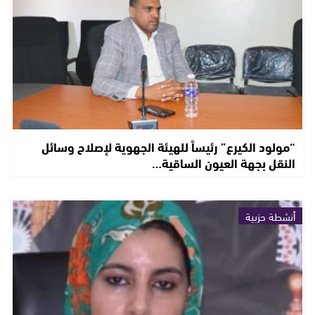
“مولود الكيرع” رئيساً للهيئة الجهوية لإصلاح وسائل
النقل بجهة العيون الساقية…
أنشطة حزبية