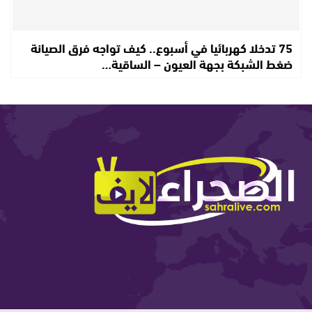
75 تدخلا كهربائيا في أسبوع.. كيف تواجه فرق الصيانة
ضغط الشبكة بجهة العيون – الساقية…