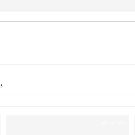
خط
حوادث و جرائم