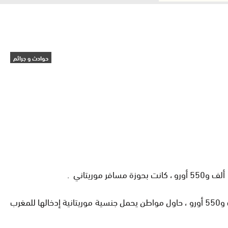
حوادث و جرائم
.
وأوضح المصدر ذاته أنه تم خلال عملية مراقبة روتينية بالمعبر الحدودي الكركرات ، أول أمس الخميس ، حجز عملة صعبة بقيمة 179 ألف و550 أورو ، حاول مواطن يحمل جنسية موريتانية إدخالها للمغرب