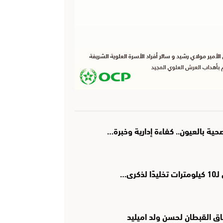
ة بالعيون.. كفاءة إدارية وخبرة…
رى…
اق القبطان لحسن ولد اميليد