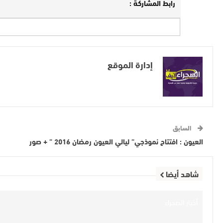
رابط المشاركة :
إدارة الموقع
السابق
العيون : افتتاح نموذجي” ليالي العيون رمضان 2016 ” + صور
شاهد أيضا
أخبار الصحراء