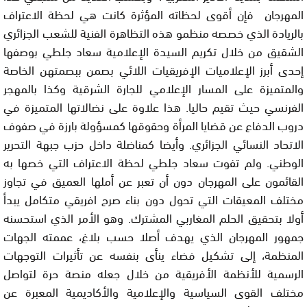
المهرجان فإن أقوى لحظاته المؤثرة كانت هي لحظة الاعتراف
بالريادة الذي خصصه منظمو هذه التظاهرة الفنية للشعب الجزائري
الشقيق من خلال تكريم السيدة الإعلامية سعاد جلطي بوصفها
إحدى أبرز الإعلاميات الإفريقيات اللائي بصمن ببصمتهن الخاصة
والمتميزة على المسار الإعلامي للجارة الشرقية وكذا بالمهجر
الفرنسي حيث تقيم حاليا. هذا علاوة على نضالاتها المتميزة في
دروب الدفاع عن قضايا المرأة وحقوقها كمسؤولة بارزة في صفوف
الاتحاد النسائي الجزائري. وأيضا كمناضلة داخل حزب جبهة التحرير
الوطني. ولم تفوت سعاد جلطي لحظة الاعتراف التي خصها به
القائمون على المهرجان دون أن تعبر عن أملها العميق في تجاوز
مختلف المعيقات التي تحول دون بناء صرح افريقي متكامل يبدأ
أولا بتحقيق الحلم المغاربي المشترك. وهو الأمر الذي استحسنه
جمهور المهرجان الذي يهدف أصلا حسب بلاغ، عممته الجهات
المنظمة، إلى تشكيل فضاء ينأى بنفسه عن تأثيرات التوجهات
الرسمية للأنظمة الأفريقية من خلال جعله منصة حرة لتواصل
مختلف القوى السياسية والإعلامية والأكاديمية المعبرة عن