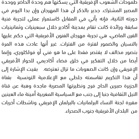
طموحات الشعوب الإفريقية التي يسكنها هم وحدة الحاضر ووحدة
المصير المشترك. جدير بالذكر أن هذا المهرجان وإن بدا اليوم في
دورته الثانية، فإنه يأتي في المقابل كاستمرار عملي لتجربة فنية
سابقة ورائدة كانت تقام بمدينة أكادير خلال سبعينيات وثمانينيات
القرن الماضي، هي تجربة مهرجان الفنون الأفريقية التي حكم عليها
بالنسيان والضمور لفترة من الفترات. غير أنها عادت هذه المرة
بتصور مخالف لا يقتصر فقط على ما هو فني أو فولكلوري، وإنما
أيضا من خلال التفكير في خلق فضاء أكاديمي للحوار الأفريقي
الإفريقي وإن كانت الصعوبات ما تزال تعترضه. بقيت الإشارة إلى
أن هذا التكريم تقاسمته جلطي مع الإعلامية التونسية بقناة
الجزيرة صبرين الحاج فرج ونظيرتها المصرية ماجدة وهبة عن قناة
النيل الثقافية جنبا إلى جنب مع السياسية المغربية أمينة ماء العينين
مقررة لجنة النساء البرلمانيات بالبرلمان الإفريقي وناشطات أخريات
من البلدان الأفريقية جنوب الصحراء.