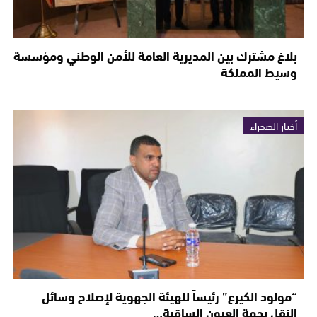
بلاغ مشترك بين المديرية العامة للأمن الوطني ومؤسسة
وسيط المملكة
أخبار الصحراء
“مولود الكيرع” رئيساً للهيئة الجهوية لإصلاح وسائل
النقل بجهة العيون الساقية…