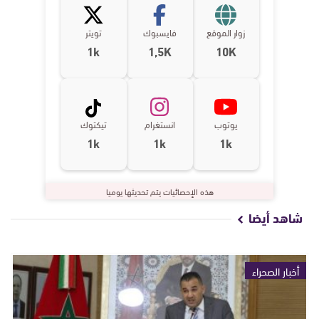
زوار الموقع
فايسبوك
تويتر
1k
1,5K
10K
يوتوب
انستغرام
تيكتوك
1k
1k
1k
هذه الإحصائيات يتم تحديثها يوميا
شاهد أيضا
أخبار الصحراء