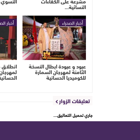
مشرعة على الكفاءات
النسوي 
النسائية…
أخبار الصحراء
أخبار الص
عبود و عبودة ابطال النسخة
الثامنة لمهرجان السمارة
لمهرجان 
للكوميديا الحسانية
الحسانية
تعليقات الزوار
جاري تحميل التعاليق...