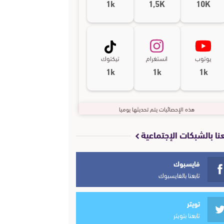
1k
1,5K
10K
يوتوب
انستغرام
تيكتوك
1k
1k
1k
هذه الإحصائيات يتم تحديثها يوميا
عنا بالشبكات الإجتماعية
فايسبوك
تابعنا بالفايسبوك
تويتر
تابعنا بتويتر