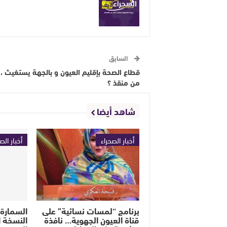
السابق
قطاع الصحة بإقليم العيون و بالجهة يستغيث ،
من منقذ ؟
شاهد أيضا
أخبار الصحراء
أخبار الص
برنامج “لمسات نسائية” على
السمارة
قناة العيون الجهوية… نافذة
النسخة 