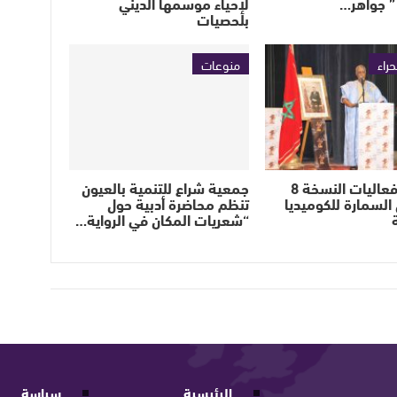
” جواهر…
لإحياء موسمها الديني
بلحصيات
حراء
منوعات
انطلاق فعاليات النسخة 8
جمعية شراع للتنمية بالعيون
السمارة للكوميديا
تنظم محاضرة أدبية حول
“شعريات المكان في الرواية…
الرئيسية
سياسة