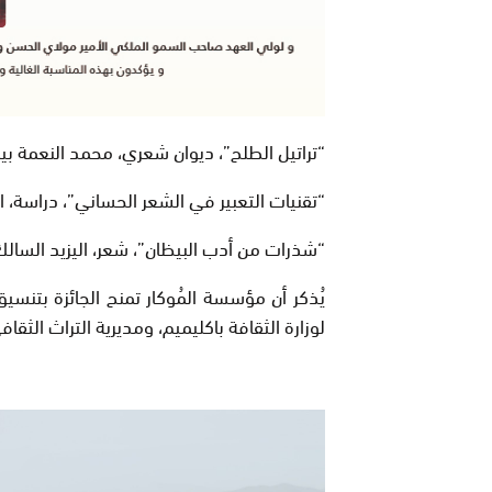
“تراتيل الطلح”، ديوان شعري، محمد النعمة بي
“تقنيات التعبير في الشعر الحساني”، دراسة، ا
“شذرات من أدب البيظان”، شعر، اليزيد السال
يُذكر أن مؤسسة المُوكار تمنح الجائزة بتنسي
لوزارة الثقافة باكليميم، ومديرية التراث الثقا