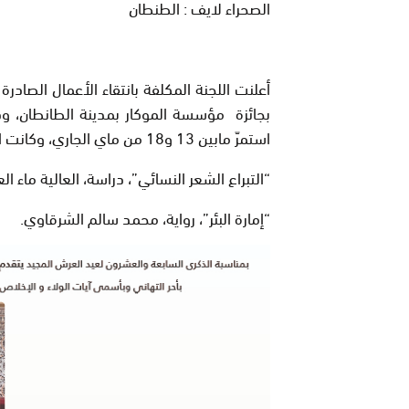
الصحراء لايف : الطنطان
استمرّ مابين 13 و18 من ماي الجاري، وكانت الجائزة بالتساوي بين خمسة مؤلفات، هي بالترتيب الأبجدي:
“التبراع الشعر النسائي”، دراسة، العالية ماء الع
“إمارة البئر”، رواية، محمد سالم الشرقاوي.