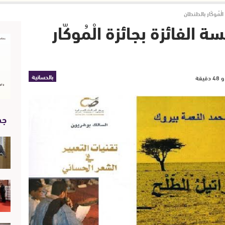
ْمُوكّار بالطنطان
الفائزة بجائزة الْمُوكّار
بالحسانية
جد