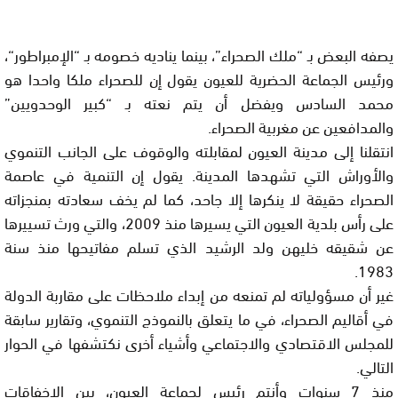
يصفه البعض بـ “ملك الصحراء”، بينما يناديه خصومه بـ “الإمبراطور
“،
ورئيس الجماعة الحضرية للعيون يقول إن للصحراء ملكا واحدا هو
محمد السادس ويفضل أن يتم نعته بـ “كبير الوحدويين”
والمدافعين عن مغربية الصحراء
.
انتقلنا إلى مدينة العيون لمقابلته والوقوف على الجانب التنموي
والأوراش التي تشهدها المدينة. يقول إن التنمية في عاصمة
الصحراء حقيقة لا ينكرها إلا جاحد، كما لم يخف سعادته بمنجزاته
على رأس بلدية العيون التي يسيرها منذ 2009، والتي ورث تسييرها
عن شقيقه خليهن ولد الرشيد الذي تسلم مفاتيحها منذ سنة
.
1983
غير أن مسؤولياته لم تمنعه من إبداء ملاحظات على مقاربة الدولة
في أقاليم الصحراء، في ما يتعلق بالنموذج التنموي، وتقارير سابقة
للمجلس الاقتصادي والاجتماعي وأشياء أخرى نكتشفها في الحوار
التالي
.
منذ 7 سنوات وأنتم رئيس لجماعة العيون، بين الإخفاقات