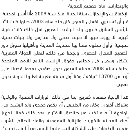
والإنجازات.. ماذا حققتم للمدينة
الإخفاقات والإنجازات سنة الحياة. منذ سنة 2009 وأنا أسير المدينة،
غير أن تسييري الفعلي للعيون كان منذ سنة 2003، حينها كنت نائبا
للرئيس السابق خليهن ولد الرشيد. العيون قبل ذلك كانت قرية
كبيرة، لا يوجد فيها لا صرف صحي ولا مدارس ولا بنيات تحتية
حقيقية، وأول خطوة قمنا بها لتحديث المدينة وتأهيلها تحويل دور
الصفيح للمجال الحضري، ونجحنا في ذلك، لتعلن الدولة المغربية
بشكل رسمي في مجلس حقوق الإنسان التابع للأمم المتحدة
بجنيف سنة
2008 مدينة العيون بدون صفيح، بعدما قضينا على
أزيد من 13700 “براكة”، وكنا أول مدينة مغربية تعلنها الدولة بدون
صفيح
.
هذا الإنجاز حققناه كفريق بما في ذلك الوزارات المعنية والولاية
وشركاء آخرون، وكان من الطبيعي أن يكون حمدي ولد الرشيد في
الواجهة لأنه منتخب عبر صناديق الاقتراع. بعد ذلك قمنا بتجهيز
أحياء المدينة بالكهرباء والإنارة العمومية والماء الصالح للشرب
وتعبيد الطرقات على الشاكلة التي عليها اليوم، وبدأنا في تحديث