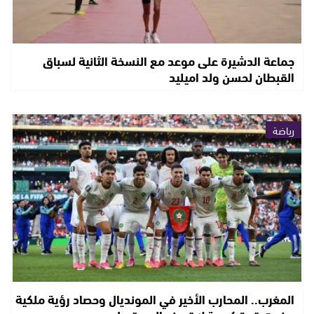
جماعة الدشيرة على موعد مع النسخة الثانية لسباق
القبطان لحسن ولد اميليد
رياضة
المغرب.. المحارب الأخير في المونديال وحصاد رؤية ملكية