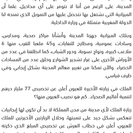
المدينة، على الرغم من أننا لا نتوفر على أي مداخيل، علما أن
الميزانية التي نشتغل بها نتحصل عليها من التمويل الذي تمنحه لنا
الدولة المغربية متمثلة في وزارة الداخلية
.
وبتلك الميزانية جهزنا المدينة وأنشأنا مراكز صحية، ومدارس،
وساحات عمومية، ومطارح للنفايات، و45 ملعبا للقرب منها
6
ملاعب كبيرة، ونوادٍ نسوية، ودور الشباب، كما انطلقنا في عدد من
الأوراش الأخرى على غرار تشجير الشوارع وخلق عدد من المساحات
الخضراء. والآن تمكنا من تغيير معالم المدينة بشكل إيجابي وفي
ظرف قياسي
.
الملك في زيارته الأخيرة للعيون أعلن عن تخصيص 77 مليار درهم
لتنمية أقاليم الصحراء.. كم هو نصيب العيون منها؟
زيارة الملك لأي مدينة من مدن المملكة لا بد أن تكون لها إيجابيات
تنعكس بشكل جيد على تنميتها، وخلال الزيارتين الأخيرتين للملك
للعيون، أعلن في خطاب العرش عن تخصيص المبلغ الذي ذكرته
لجهات الصحراء الثلاث، والعيون كانت لها حصة محترمة، بحيث