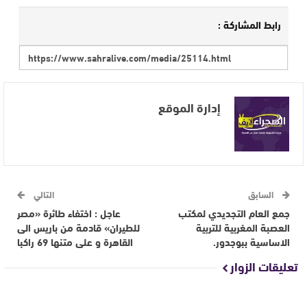
رابط المشاركة :
إدارة الموقع
السابق
التالي
جمع العام التجديدي لمكتب
عاجل : اختفاء طائرة «مصر
العصبة المغربية للتربية
للطيران» قادمة من باريس الى
الاساسية ببوجدور.
القاهرة و على متنها 69 راكبا
تعليقات الزوار