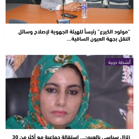
“مولود الكيرع” رئيساً للهيئة الجهوية لإصلاح وسائل
النقل بجهة العيون الساقية…
أنشطة حزبية
زلزال سياسي بالعيون… استقالة جماعية مع أكثر من 30