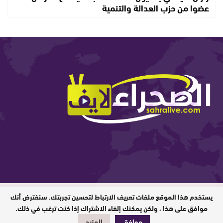
عضوا من حزب العدالة والتنمية
يستخدم هذا الموقع ملفات تعريف الارتباط لتحسين تجربتك. سنفترض أنك
المدير المسؤول : ابيبك المحفوظ / جميع
الحقوق محفوظة © 2026
موافق على هذا ، ولكن يمكنك إلغاء الاشتراك إذا كنت ترغب في ذلك.
موافق
المزيد
تصميم وبرمجة