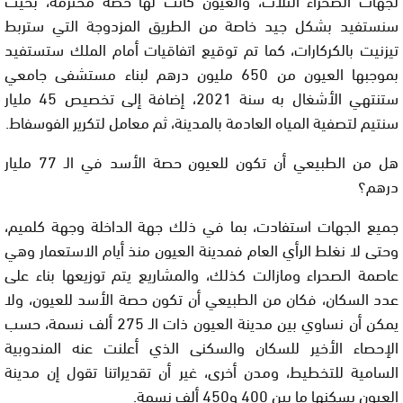
سنستفيد بشكل جيد خاصة من الطريق المزدوجة التي ستربط
تيزنيت بالكركارات، كما تم توقيع اتفاقيات أمام الملك ستستفيد
بموجبها العيون من 650 مليون درهم لبناء مستشفى جامعي
ستنتهي الأشغال به سنة 2021، إضافة إلى تخصيص 45 مليار
سنتيم لتصفية المياه العادمة بالمدينة، ثم معامل لتكرير الفوسفاط
.
هل من الطبيعي أن تكون للعيون حصة الأسد في الـ 77 مليار
درهم؟
جميع الجهات استفادت، بما في ذلك جهة الداخلة وجهة كلميم،
وحتى لا نغلط الرأي العام فمدينة العيون منذ أيام الاستعمار وهي
عاصمة الصحراء ومازالت كذلك، والمشاريع يتم توزيعها بناء على
عدد السكان، فكان من الطبيعي أن تكون حصة الأسد للعيون، ولا
يمكن أن نساوي بين مدينة العيون ذات الـ 275 ألف نسمة، حسب
الإحصاء الأخير للسكان والسكنى الذي أعلنت عنه المندوبية
السامية للتخطيط، ومدن أخرى، غير أن تقديراتنا تقول إن مدينة
العيون يسكنها ما بين
400 و450 ألف نسمة
.