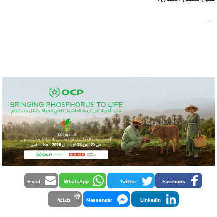
…
Email
WhatsApp
Twitter
Facebook
LinkedIn
Messenger
طباعة