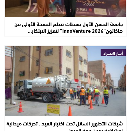
جامعة الحسن الأول بسطات تنظم النسخة الأولى من
هاكاثون“InnoVenture 2026” لتعزيز الابتكار…
أخبار الصحراء
شبكات التطهير السائل تحت اختبار العيد.. تحركات ميدانية
استباقية بمدن جهة العيون