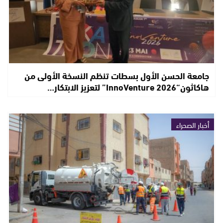
جامعة الحسن الأول بسطات تنظم النسخة الأولى من
هاكاثون“InnoVenture 2026” لتعزيز الابتكار…
أخبار الصحراء