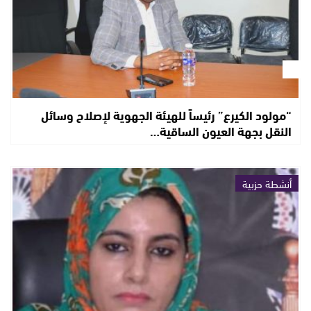
“مولود الكيرع” رئيساً للهيئة الجهوية لإصلاح وسائل
النقل بجهة العيون الساقية…
أنشطة حزبية