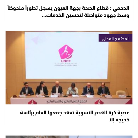
الدحمي : قطاع الصحة بجهة العيون يسجل تطوراً ملحوظاً
وسط جهود متواصلة لتحسين الخدمات…
المجتمع المدني
عصبة كرة القدم النسوية تعقد جمعها العام برئاسة
خديجة إلا