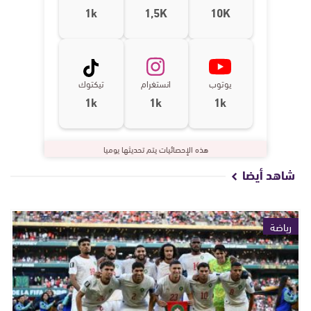
1k
1,5K
10K
يوتوب
انستغرام
تيكتوك
1k
1k
1k
هذه الإحصائيات يتم تحديثها يوميا
شاهد أيضا
رياضة