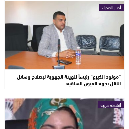
أخبار الصحراء
“مولود الكيرع” رئيساً للهيئة الجهوية لإصلاح وسائل
النقل بجهة العيون الساقية…
أنشطة حزبية