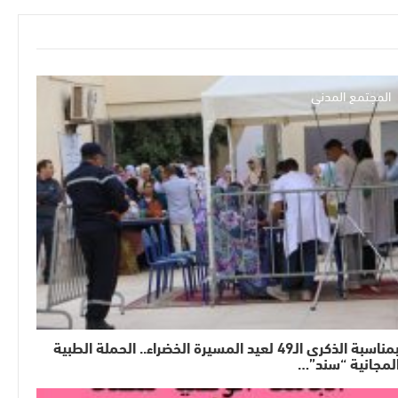
المجتمع المدني
بمناسبة الذكرى الـ49 لعيد المسيرة الخضراء.. الحملة الطبية
لمجانية “سند”…