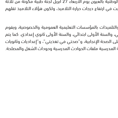
وفي إطار تتبع حالة المصابين أوفدت مندوبية الجهوية للصحة بتنسيق مع مكتب الصحة المدرسية بالمديرية الإقليمية لوزارة التربية الوطنية بالعيون يوم الأربعاء 27 أبريل لجنة طبية مكونة من ثلاثة
ببت في ارتفاع درجات حرارة التلاميذ، ولكون هؤلاء التلاميذ تقلهم
يذ والتلميذات بالمؤسسات التعليمية العمومية والخصوصية، ويقوم
 والسنة الأولى ابتدائي، والسنة الأولى ثانوي إعدادي. كما يتم
على الصحة الإنجابية، و”صحتي في تغذيتي”، و”إعداديات وثانويات
حة المدرسية ملفات الحوادث المدرسية وحوداث الشغل والمصلحة.