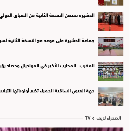
الدشيرة تحتضن النسخة الثانية من السباق الدولي لـ10 كيلومترات تخليدًا لذك
جماعة الدشيرة على موعد مع النسخة الثانية لسب
المغرب.. المحارب الأخير في المونديال وحصاد ر
جهة العيون الساقية الحمراء تضع أولوياتها التراب
الصحراء لايف TV