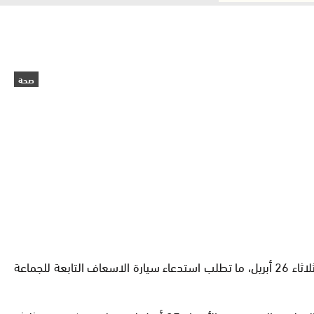
صحة
على إثر إصابة 26 تلميذا وتلميذة يتابعون دراستهم بنواة الثانوية الإعدادية فلسطين بجماعة فم الواد بارتفاع في درجات الحرارة يوم الثلاثاء 26 أبريل، ما تطلب استدعاء سيارة الاسعاف التابعة للجماعة