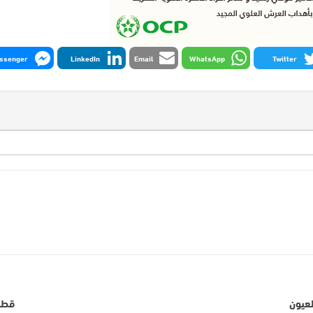
ssenger
LinkedIn
Email
WhatsApp
Twitter
لعيون
قطب 