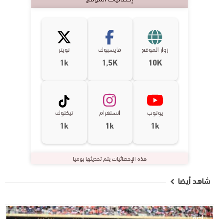
زوار الموقع
فايسبوك
تويتر
1k
1,5K
10K
يوتوب
انستغرام
تيكتوك
1k
1k
1k
هذه الإحصائيات يتم تحديثها يوميا
شاهد أيضا
رياضة