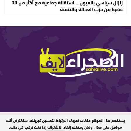
زلزال سياسي بالعيون… استقالة جماعية مع أكثر من 30
عضوا من حزب العدالة والتنمية
يستخدم هذا الموقع ملفات تعريف الارتباط لتحسين تجربتك. سنفترض أنك
المدير المسؤول : ابيبك المحفوظ / جميع
الحقوق محفوظة © 2026
موافق على هذا ، ولكن يمكنك إلغاء الاشتراك إذا كنت ترغب في ذلك.