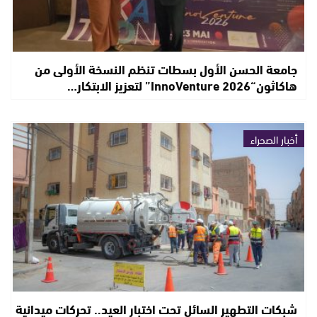
جامعة الحسن الأول بسطات تنظم النسخة الأولى من
هاكاثون“InnoVenture 2026” لتعزيز الابتكار…
أخبار الصحراء
شبكات التطهير السائل تحت اختبار العيد.. تحركات ميدانية