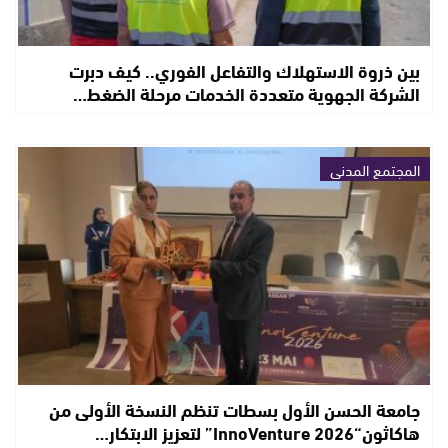
بين ذروة الاستهلاك والتفاعل الفوري.. كيف دبرت
الشركة الجهوية متعددة الخدمات مرحلة الضغط…
المجتمع المدني
جامعة الحسن الأول بسطات تنظم النسخة الأولى من
هاكاثون“InnoVenture 2026” لتعزيز الابتكار…