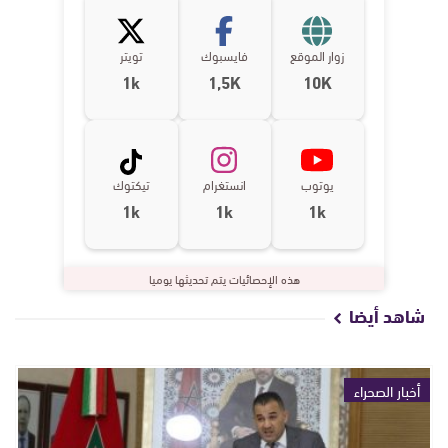
زوار الموقع
فايسبوك
تويتر
1k
1,5K
10K
يوتوب
انستغرام
تيكتوك
1k
1k
1k
هذه الإحصائيات يتم تحديثها يوميا
شاهد أيضا
أخبار الصحراء