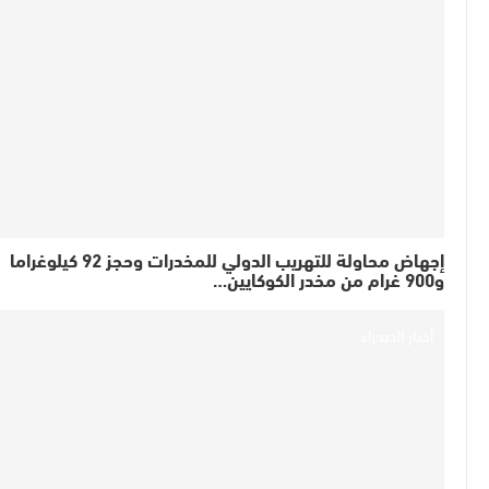
إجهاض محاولة للتهريب الدولي للمخدرات وحجز 92 كيلوغراما
و900 غرام من مخدر الكوكايين…
أخبار الصحراء