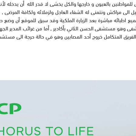
واطنين بالعيون و خارجها والكل يخشى لا قدر الله أن يدخله لأن
احيل الى مراكش ونتمنى له الشفاء العاجل ولزملائه ولكافة المرض
اطبائه مباشرة بعد الزيارة الملكية وقد سبق للموقع أن وضع صور لل
ى وهو مستشفى الحسن الثاني بأكادير , أما من غرائب المدير الجهو
لفريق المتكامل خروج أحد المصابين وهو في حالة حرجة الى مستشف