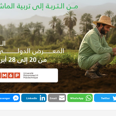
ssenger
LinkedIn
Email
WhatsApp
Twitter