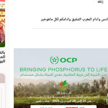
بالف
الع
البو