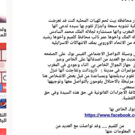
ولد
الم
النق
الركرا