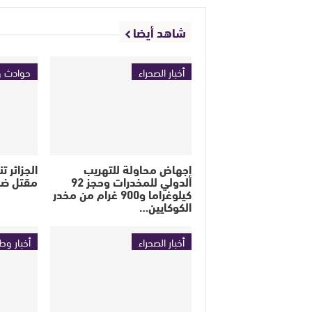
شاهد أيضا
أخبار الصحراء
حوادث و
إجهاض محاولة للتهريب
الجزائر 
الدولي للمخدرات وحجز 92
مقتل ضب
كيلوغراما و900 غرام من مخدر
الكوكايين…
أخبار الصحراء
أخبار وط