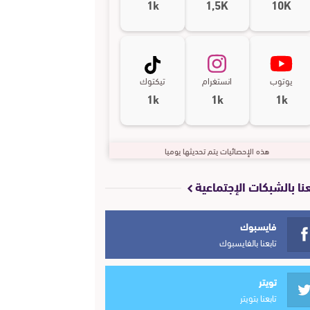
1k
1,5K
10K
يوتوب
انستغرام
تيكتوك
1k
1k
1k
هذه الإحصائيات يتم تحديثها يوميا
عنا بالشبكات الإجتماعية
فايسبوك
تابعنا بالفايسبوك
تويتر
تابعنا بتويتر