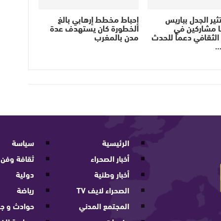
ثير الجدل بباريس
إحباط مخطط إرهابي بالغ
ا مشاركين في
الخطورة كان يستهدف عدة
لثقافي دعماً للحدث
مدن بالمغرب
…
الرئيسية
سياسة
أخبار الصحراء
ثقافة وفن
أخبار وطنية
دولية
الصحراء لايف TV
رياضة
المجتمع المدني
حوادث و جر