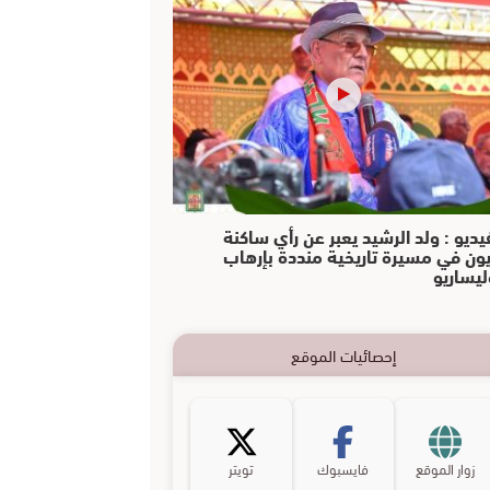
يديو : ولد الرشيد يعبر عن رأي ساكنة
يون في مسيرة تاريخية منددة بإرهاب
ليساريو
إحصائيات الموقع
زوار الموقع
فايسبوك
تويتر