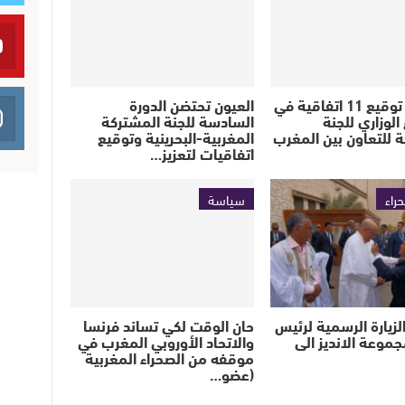
نيروبي : توقيع 11 اتفاقية في
العيون تحتضن الدورة
الوزاري للجنة
السادسة للجنة المشتركة
 للتعاون بين المغرب
المغربية-البحرينية وتوقيع
اتفاقيات لتعزيز…
حراء
سياسة
لزيارة الرسمية لرئيس
حان الوقت لكي تساند فرنسا
جموعة الانديز الى
والاتحاد الأوروبي المغرب في
موقفه من الصحراء المغربية
(عضو…