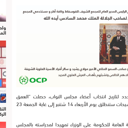
ولد
الم
 مشروع المرسوم 2-16-69 المحدد لتاريخ انتخاب أعضاء مجلس النواب، حصلت “العمق
المغربي” على نسخة منه، أن فترة إيداع الترشيحات ستنطلق يوم الأربعاء 14 شتنبر إلى غاية الجمعة 23
النق
الركرا
 العامة للحكومة على الوزراء تمهيدا لمدراسته بالمجلس