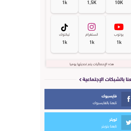
1k
1,5K
10K
يوتوب
انستغرام
تيكتوك
1k
1k
1k
هذه الإحصائيات يتم تحديثها يوميا
عنا بالشبكات الإجتماعية
فايسبوك
تابعنا بالفايسبوك
تويتر
تابعنا بتويتر