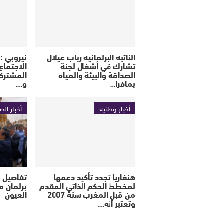
النائبة البرلمانية رباب عيلال
تشارك في أشغال لجنة
الاجتماع 
الصداقة والبيئة والمياه
المشتركة
بمافرا…
و…
أخبار وطنية
أخبار الص
هنغاريا تجدد تأكيد دعمها
تفاصيل ا
لمخطط الحكم الذاتي المقدم
برلمان م
من قبل المغرب سنة 2007
العيون
وتعتبر أنه…