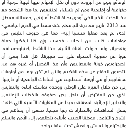
الوقائع بنوع من البرودة دون أن تكل الإتهام فيها لجهة عرقية أو
جغرافية أو إقليمية ومن ثم يتساءل المتتبعون لما هذا الشدود مع
هذا الحذث الأخير الذي أودى بحياة ناشط أمازيغي رحمه الله معطل
منذ 2013, تاريخ مغادرته للجامعة, لكنه سقط في الحرم الجامعي-
الذي لم يعد فعليا منتسبا إليه- فما هي ظروف التلبس في
مواجاهات كانت بين الطلاب فحسب وإن كنا نرفضها جملة
وتفصيلا, ولما حاولت القناة الثانية, هذا الناشط باعتباره-مدافعا
قويا عن مغربية الصحراء_على حد تعبيرها, هل هذا يعني أن
الصحراويون خونة وانفصاليون وأن هذا الفصيل أو غيره هم من
ينتصبون للدفاع عن هذه القضية, والتي لم تكن يوما من أولويات
نقاشاتهم أو في أروقة أنشطتهم في الساحات الجامعية أو خارجها,
إني من خلال الغيرة على الوطن ووحدة تماسك ابناءه والتعايش
الذي من المفترض أن يتعزز رص صفوفه بالخطاب الإعلامي
والتدابير الإجرائية المعقلنة بعيدا عن المقاربات الأمنية التي خلقت
بفعل المداهمات والمطرادات رعبا مجلجا, نخشى أن يساهم في
الشرخ والتباعد . فوطننا الحبيب وأبناءه يتطلعون إلى الأمن والسلم
والإحترام والتعايش والعيش تحت سقف واحد.