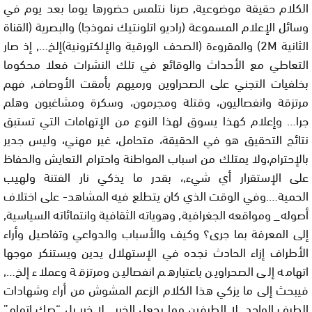
الكلام حقيقة موضوعية, صرنا نتلمس حضورها يوما بعد يوم في
وسائل الإعلام المسموعة (راديو اتلونتيك نموذجا) والبصرية (القناة
الثانية 2M) والمقروءة (الصحف الورقية والإلكترونية)إلخ…, إذ صار
التعاطي مع الأحداث والوقائع في تلك النشرات فعلا محكوما
بخلفيات التجني على الصحراوين ورميهم بأمقت الأوصاف, فهم
مرتزقة وانفصاليون، وقتلة ومجرمون، وسكرة ومشاغبون وهلم
جرا… وإعلام كهذا يسوق لهذا النوع من الإتهامات التي تستبق
نتائج التحقيق هو في الحقيقة، متحامل، غير مهني، وليس جدير
بالإحترام،ولا يمتلك من اسباب المواطنة واحترام التعايش والحفاظ
على الإستقرار أي شيء,، بقدر ما يذكي نار الفتنة ولهيب
الحمية….وفي الوقت الذي كان يتطلع فيه المشاهد- على اختلاف
أصوله_ ومواقعه الجغرافية, وهوياته الثقافية وانتمائاته السياسية,
إلى المعرفة بما جرى؟ وكيف والأسباب والدواعي وتفاصيل وأراء
الأطراف إزاء الحادث نجده في الإستهلال يدين ويستنكر موجها
اتهامه إلى الصحراوين باعتبارهم انفصالين ومرتزقة وعملاء إلخ…,
فيبحث إلى ما يزكي هذا الكلام الزعم المشوش من أراء وشهادات
الطرف الواحد, لا الطرفين مما يجعل الخبر , لا خبر بل “صك اتهام”