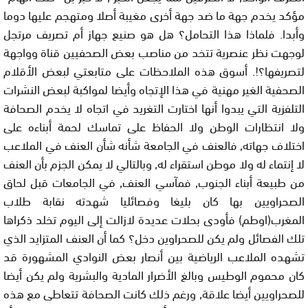
مؤكد يخدم جهة ما ضد جهة أخرى مغيبة أصلا ومتهجم عليها دوما
وأبدا. فلماذا هذا التحامل؟ هل هو صنيع جهاز أم تصريف مرتجل
لوجهت نظر عنصرية تتخد من مناصب بعض الصحفيين قناة وواجهة
لتصريفها؟!. أسوق هذه الملاحظات على متابعتي لبعض الأقلام
الصحفية الغير مهنية في هذا الإتجاه وأيضا لمواكبة لبعض النشرات
التلفزية التي يبدوا أنها اختارت التغريد في اتجاه لا يخدم الصحافة
ولا انتظارات الوطن ولا الحفاظ على تماسك لحمة أبناءه على
اختلاف جهاته, فالعنف في الجامعة شأنه شأن العنف في الملاعب
لا إنتماء له ولا موطن استقراء له, وبالتالي لا يمكن الجزم بأن العنف
من طبيعة أبناء الجنوب, فمآسي العنف, في الجامعات قبل لحاق
الصحراويين بها كان بليغا وفصائليا شهدته نقابة طلاب
المغرب(اوطم) فأودى بحلات عديدة لازالت إلى اليوم تخلد ذكراها
تلك الفصائل ولم يكن للصحراوين دخل؟ كما أن العنف المتزايد الذي
تشهده الملاعب الرياضية بين أنصار بعض النوادي المشهورة قد
كان محموم الوطيس وبالغ الأضرار المادية والبشرية ولم يكن أيضا
للصحراويين أيضا علاقة, ورغم ذلك كانت الصحافة تتعاطى مع هذه