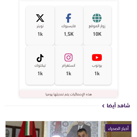
زوار الموقع
فايسبوك
تويتر
1k
1,5K
10K
يوتوب
انستغرام
تيكتوك
1k
1k
1k
هذه الإحصائيات يتم تحديثها يوميا
شاهد أيضا
أخبار الصحراء