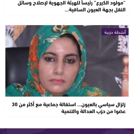
“مولود الكيرع” رئيساً للهيئة الجهوية لإصلاح وسائل
النقل بجهة العيون الساقية…
أنشطة حزبية
زلزال سياسي بالعيون… استقالة جماعية مع أكثر من 30
عضوا من حزب العدالة والتنمية