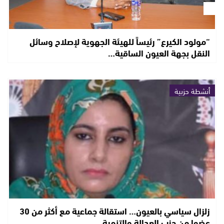
“مولود الكيرع” رئيساً للهيئة الجهوية لإصلاح وسائل
النقل بجهة العيون الساقية…
أنشطة حزبية
زلزال سياسي بالعيون… استقالة جماعية مع أكثر من 30
عضوا من حزب العدالة والتنمية