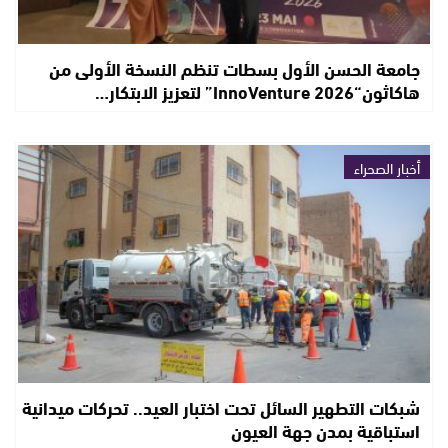
جامعة الحسن الأول بسطات تنظم النسخة الأولى من
هاكاثون“InnoVenture 2026” لتعزيز الابتكار…
أخبار الصحراء
شبكات التطهير السائل تحت اختبار العيد.. تحركات ميدانية
استباقية بمدن جهة العيون