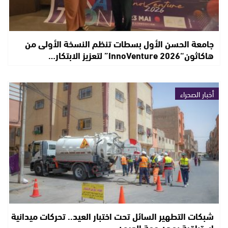
جامعة الحسن الأول بسطات تنظم النسخة الأولى من
هاكاثون“InnoVenture 2026” لتعزيز الابتكار…
أخبار الصحراء
شبكات التطهير السائل تحت اختبار العيد.. تحركات ميدانية
استباقية بمدن جهة العيون