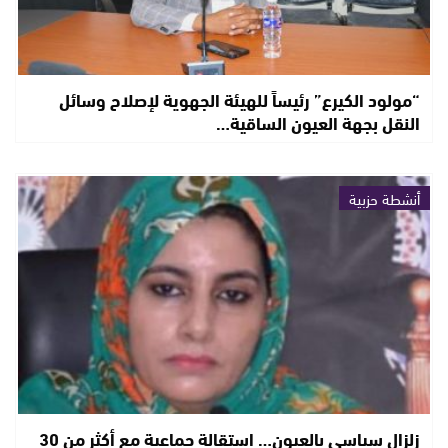
“مولود الكيرع” رئيساً للهيئة الجهوية لإصلاح وسائل
النقل بجهة العيون الساقية…
أنشطة حزبية
زلزال سياسي بالعيون… استقالة جماعية مع أكثر من 30