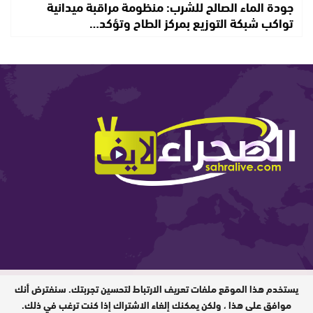
جودة الماء الصالح للشرب: منظومة مراقبة ميدانية
تواكب شبكة التوزيع بمركز الطاح وتؤكد…
يستخدم هذا الموقع ملفات تعريف الارتباط لتحسين تجربتك. سنفترض أنك
المدير المسؤول : ابيبك المحفوظ / جميع
الحقوق محفوظة © 2026
موافق على هذا ، ولكن يمكنك إلغاء الاشتراك إذا كنت ترغب في ذلك.