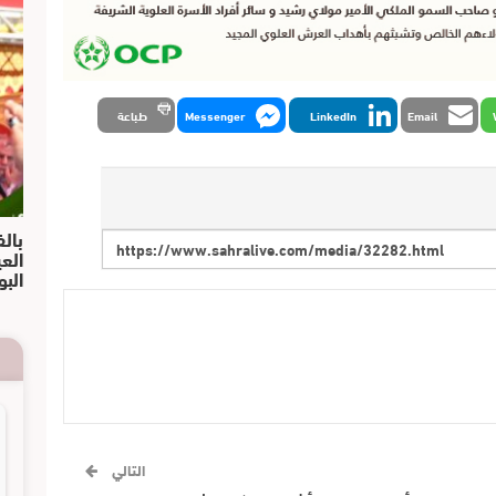
Email
LinkedIn
Messenger
طباعة
بالف
الع
البو
التالي