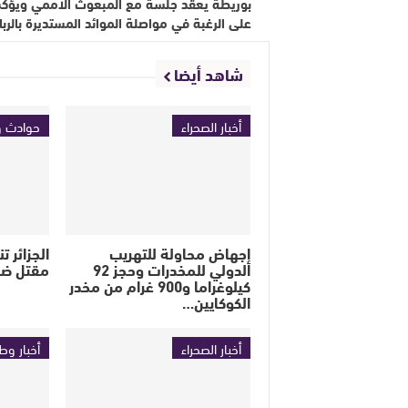
بوريطة يعقد جلسة مع المبعوث الاممي ويؤكد
على الرغبة في مواصلة الموائد المستديرة بالربا
شاهد أيضا
أخبار الصحراء
حوادث و
إجهاض محاولة للتهريب
الجزائر 
الدولي للمخدرات وحجز 92
مقتل ضب
كيلوغراما و900 غرام من مخدر
الكوكايين…
أخبار الصحراء
أخبار وط