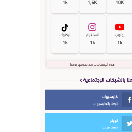
1k
1,5K
10K
يوتوب
انستغرام
تيكتوك
1k
1k
1k
هذه الإحصائيات يتم تحديثها يوميا
عنا بالشبكات الإجتماعية
فايسبوك
تابعنا بالفايسبوك
تويتر
تابعنا بتويتر