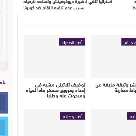
أستراليا تلغي تأشيرة ديوكوفيتش وتستعد لترحيله
ط
بسبب عدم تلقيه اللقاح ضد كورونا
 جرائم
أخبار الصحراء
تاب
تنشر وثيقة مزيفة عن
توقيف ثلاثيني مشبه في
اط مغاربة
إعداد وترويج مسكر ماء الحياة
ومبحوث عنه وطنيا
نية
أخبار وطنية