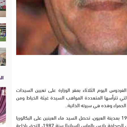
الص
لفردوس اليوم الثلاثاء بمقر الوزارة على تعيين السيدات
التي تترأسها المتعددة المواهب السيدة غيثة الخياط ومن
لحمراء وهذه هي سيرته الذاتية..
السيد حمنا ماء العينين ولد يوم 20 يناير 1963 بمدينة العيون، تحصل السيد ماء العينين على البكالوريا
بالدار البيضاء سنة 1980، وشهادة الإجازة في الصحافة بلاس بالماس (اسبانيا) سنة 1987، التحق بإذاعة