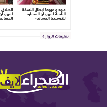
عبود و عبودة ابطال النسخة
الثامنة لمهرجان السمارة
لمهرجان 
للكوميديا الحسانية
الحسانية
تعليقات الزوار