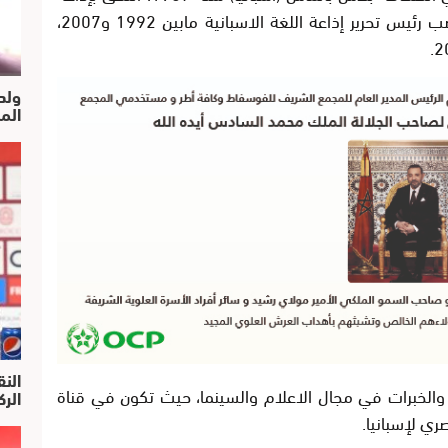
العيون الجهوية سنة 1991، حيث شغل منصب رئيس تحرير إذاعة اللغة الاسبانية مابين 1992 و2007،
ولد
الم
النق
 والخبرات في مجال الاعلام والسينما، حيث تكون في قناة
الركرا