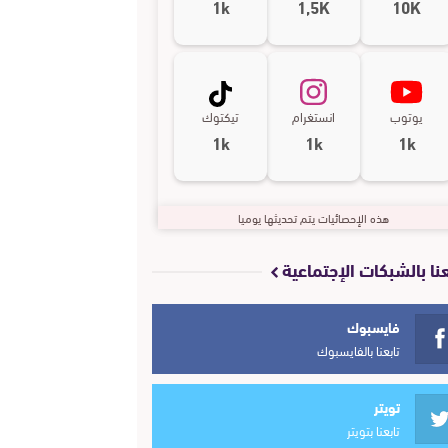
1k
1,5K
10K
يوتوب
انستغرام
تيكتوك
1k
1k
1k
هذه الإحصائيات يتم تحديثها يوميا
عنا بالشبكات الإجتماعية
فايسبوك
تابعنا بالفايسبوك
تويتر
تابعنا بتويتر