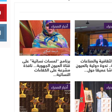
حراء
أخبار الصحراء
الثقافية والصناعات
برنامج “لمسات نسائية” على
.. ندوة دولية بالعيون
قناة العيون الجهوية… نافذة
اشا عميقا حول…
مشرعة على الكفاءات
النسائية…
حراء
أخبار الصحراء