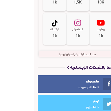
1k
1,5K
10K
يوتوب
انستغرام
تيكتوك
1k
1k
1k
هذه الإحصائيات يتم تحديثها يوميا
عنا بالشبكات الإجتماعية
فايسبوك
تابعنا بالفايسبوك
تويتر
تابعنا بتويتر