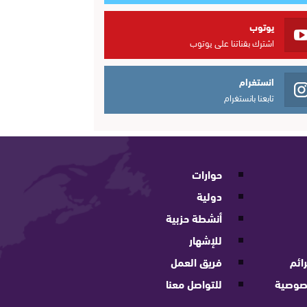
يوتوب
اشترك بقناتنا على يوتوب
انستغرام
تابعنا بانستغرام
حوارات
دولية
أنشطة حزبية
للإشهار
ائم
فريق العمل
صوصية
للتواصل معنا