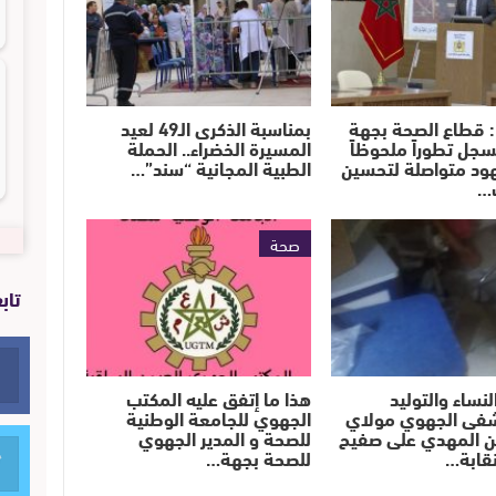
: قطاع الصحة بجهة
بمناسبة الذكرى الـ49 لعيد
سجل تطوراً ملحوظاً
المسيرة الخضراء.. الحملة
د متواصلة لتحسين
الطبية المجانية “سند”…
…
صحة
تاب
نساء والتوليد
هذا ما إتفق عليه المكتب
فى الجهوي مولاي
الجهوي للجامعة الوطنية
ن المهدي على صفيح
للصحة و المدير الجهوي
قابة…
للصحة بجهة…