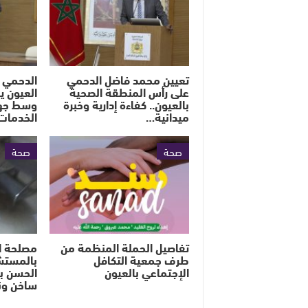
تعيين محمد فاضل الدحمي
الدحمي 
على رأس المنطقة الصحية
العيون ي
بالعيون.. كفاءة إدارية وخبرة
وسط جهو
ميدانية…
الخدمات
صحة
صحة
تفاصيل الحملة المنظمة من
مصلحة ال
طرف جمعية التكافل
بالمستش
الإجتماعي بالعيون
الحسن ب
ساخن ون