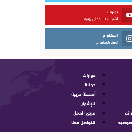
يوتوب
اشترك بقناتنا على يوتوب
انستغرام
تابعنا بانستغرام
حوارات
دولية
أنشطة حزبية
للإشهار
ائم
فريق العمل
صوصية
للتواصل معنا