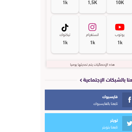
1k
1,5K
10K
يوتوب
انستغرام
تيكتوك
1k
1k
1k
هذه الإحصائيات يتم تحديثها يوميا
عنا بالشبكات الإجتماعية
فايسبوك
تابعنا بالفايسبوك
تويتر
تابعنا بتويتر