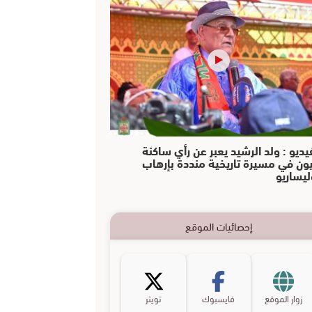
يديو : ولد الرشيد يعبر عن رأي ساكنة
يون في مسيرة تاريخية منددة بإرهاب
ليساريو
إحصائيات الموقع
زوار الموقع
فايسبوك
تويتر