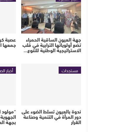
جهة العيون الساقية الحمراء
عصبة كرة
تضع أولوياتها الترابية في قلب
جمعها ال
الاستراتيجية الوطنية للتنوع…
مستجدات
أخبار الص
ندوة بالعيون تسلط الضوء على
“مولود ال
دور المرأة في التنمية وصناعة
الجهوية 
القرار
بجهة ال