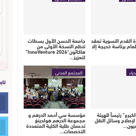
 القدم النسوية تعقد
جامعة الحسن الأول بسطات
عام برئاسة خديجة إلا
تنظم النسخة الأولى من
هاكاثون“InnoVenture 2026”
لتعزيز…
حراء
المجتمع المدني
تاب
كيرع” رئيساً للهيئة
مؤسسة سي أحمد الدرهم و
لإصلاح وسائل النقل
مجموعة الدرهم هولدينغ
عيون…
تدعمان طلبة الكلية المتعددة
التخصصات…