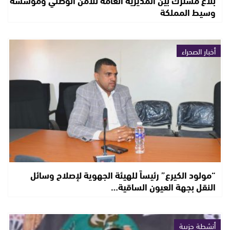
بلاغ مشترك بين المديرية العامة للأمن الوطني ومؤسسة
وسيط المملكة
أخبار الصحراء
“مولود الكيرع” رئيساً للهيئة الجهوية لإصلاح وسائل
النقل بجهة العيون الساقية…
أنشطة حزبية