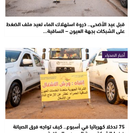
قبل عيد الأضحى.. ذروة استهلاك الماء تعيد ملف الضغط
على الشبكات بجهة العيون – الساقية…
أخبار الصحراء
75 تدخلا كهربائيا في أسبوع.. كيف تواجه فرق الصيانة
ضغط الشبكة بجهة العيون – الساقية…