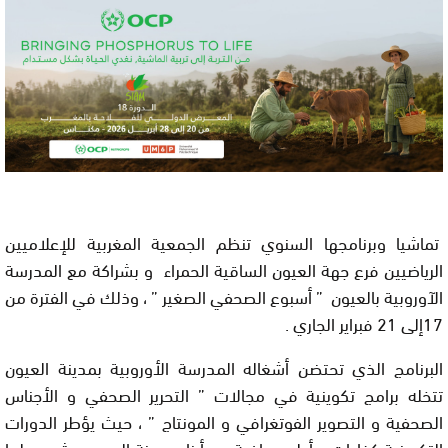
تماشيا وبرنامجها السنوي تنظم الجمعية المغربية للإعلاميين
الرياضيين فرع جهة العيون الساقية الحمراء و بشراكة مع المدرسة
الآوروبية بالعيون ” أسبوع الصحفي الصغير ” ، وذلك في الفترة من
17إلى 21 فبراير الجاري .
البرنامج الذي تحتضن أشغاله المدرسة الأوروبية بمدينة العيون
تتخله برامج تكوينية في مجالات ” التحرير الصحفي و الأجناس
الصحفية و التصوير الفوتغرافي و المونتاج ” ، حيث يؤطر الدورات
التكوينية كفاءات و أطر صحافية من أبناء مدينة العيون مشهود لها