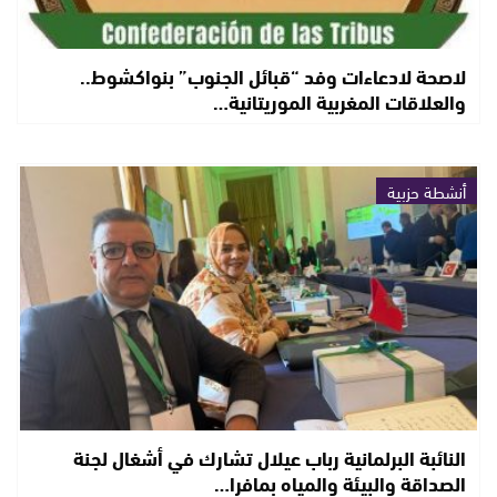
لاصحة لادعاءات وفد “قبائل الجنوب” بنواكشوط..
والعلاقات المغربية الموريتانية…
أنشطة حزبية
النائبة البرلمانية رباب عيلال تشارك في أشغال لجنة
الصداقة والبيئة والمياه بمافرا…