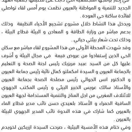
الجديد للتنمية و المواطنة بالعيون نظمت يوم أمس لقاء تواصلي
لفائدة ساكنة حي العودة .
ويدخل هذا النشاط خلال مشروع تشجيع الأحياء النظيفة وذلك
بدعم مباشر من وزارة الطاقة و المعادن و البيئة قطاع البيئة ،
وذلك تحت شعار بيئتي حياتي .
وقد شهدت المحطة الأولى من هذا المشروع لقاء مباشر مع سكان
الحي الذين إستفاذوا من عروض قيمة في مجال البيئة و أشرف
عليها كل من السيد عبيد مريزيك رئيس لجنة الصحة و التعليم
بالجماعة العيون و السيدة امكملتو كمال نائبة رئيس جماعة العيون
و الدكتور انس الجوالي رئيس مصلحة الصحة بجماعة العيون
والأستاذ سالك عويس الخبير البيئي و رئيس المكتب الجهوي
للائتلاف المغربي من اجل المناخ والتنمية المستدامة لجهة العيون
الساقية الحمراء و الأستاذ بلعيدي حسن نائب مدير قطاع الماء
بالعيون كما شارك في هذه الندوة نائب المدير الجهوي للبيئة
بالعيون .
وفي ختام هذه الأمسية البيئية ، صرحت السيدة ازريكين لخويدم