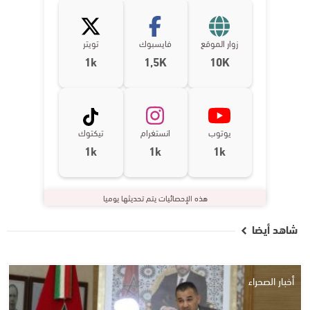
زوار الموقع
فايسبوك
تويتر
1k
1,5K
10K
يوتوب
انستغرام
تيكتوك
1k
1k
1k
هذه الإحصائيات يتم تحديثها يوميا
شاهد أيضا
أخبار الصحراء